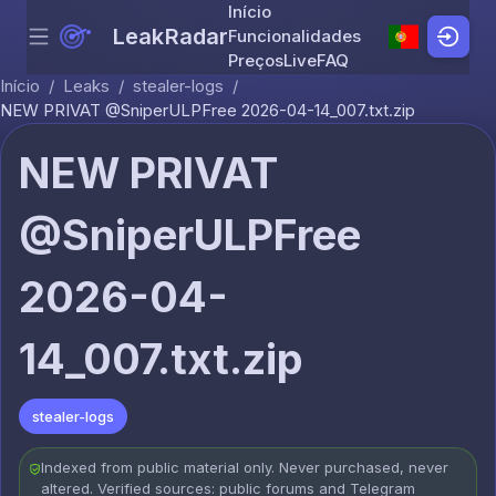
Início
LeakRadar
Funcionalidades
Menu
Skip to content
Preços
Live
FAQ
Início
/
Leaks
/
stealer-logs
/
NEW PRIVAT @SniperULPFree 2026-04-14_007.txt.zip
NEW PRIVAT
@SniperULPFree
2026-04-
14_007.txt.zip
stealer-logs
Indexed from public material only. Never purchased, never
altered. Verified sources: public forums and Telegram