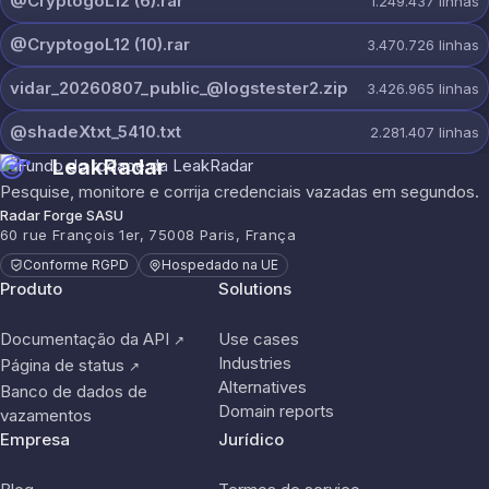
@CryptogoL12 (6).rar
1.249.437
linhas
@CryptogoL12 (10).rar
3.470.726
linhas
vidar_20260807_public_@logstester2.zip
3.426.965
linhas
@shadeXtxt_5410.txt
2.281.407
linhas
LeakRadar
Pesquise, monitore e corrija credenciais vazadas em segundos.
Radar Forge SASU
60 rue François 1er, 75008 Paris, França
Conforme RGPD
Hospedado na UE
Produto
Solutions
Documentação da API
Use cases
↗
Industries
Página de status
↗
Alternatives
Banco de dados de
Domain reports
vazamentos
Empresa
Jurídico