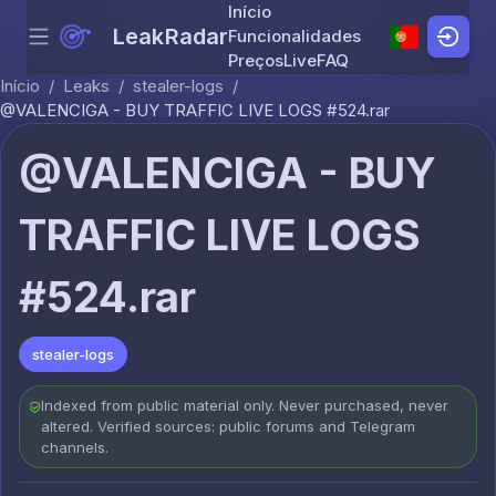
Início
LeakRadar
Funcionalidades
Menu
Skip to content
Preços
Live
FAQ
Início
/
Leaks
/
stealer-logs
/
@VALENCIGA - BUY TRAFFIC LIVE LOGS #524.rar
@VALENCIGA - BUY
TRAFFIC LIVE LOGS
#524.rar
stealer-logs
Indexed from public material only. Never purchased, never
altered. Verified sources: public forums and Telegram
channels.