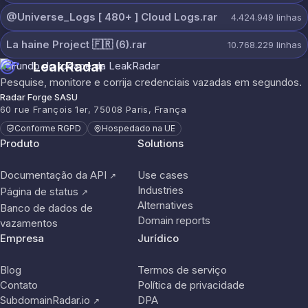
@Universe_Logs [ 480+ ] Cloud Logs.rar
4.424.949
linhas
La haine Project 🇫🇷 (6).rar
10.768.229
linhas
LeakRadar
Pesquise, monitore e corrija credenciais vazadas em segundos.
Radar Forge SASU
60 rue François 1er, 75008 Paris, França
Conforme RGPD
Hospedado na UE
Produto
Solutions
Documentação da API
Use cases
↗
Industries
Página de status
↗
Alternatives
Banco de dados de
Domain reports
vazamentos
Empresa
Jurídico
Blog
Termos de serviço
Contato
Política de privacidade
SubdomainRadar.io
DPA
↗