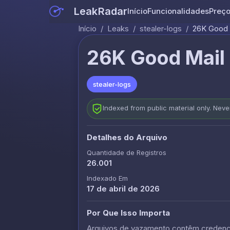
LeakRadar
Início
Funcionalidades
Preç
Início
/
Leaks
/
stealer-logs
/
26K Good M
26K Good Mail 
stealer-logs
Indexed from public material only. Nev
Detalhes do Arquivo
Quantidade de Registros
26.001
Indexado Em
17 de abril de 2026
Por Que Isso Importa
Arquivos de vazamento contêm credencia