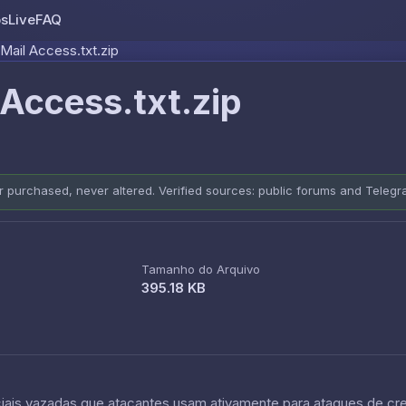
os
Live
FAQ
Skip to content
ail Access.txt.zip
Access.txt.zip
er purchased, never altered. Verified sources: public forums and Teleg
Tamanho do Arquivo
395.18 KB
is vazadas que atacantes usam ativamente para ataques de crede