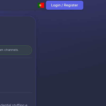
Login / Register
ram channels.
ntial stuffing e