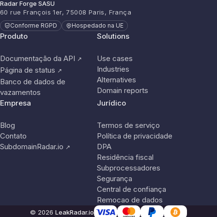
Radar Forge SASU
60 rue François 1er, 75008 Paris, França
Conforme RGPD
Hospedado na UE
Produto
Solutions
Documentação da API
Use cases
↗
Industries
Página de status
↗
Alternatives
Banco de dados de
Domain reports
vazamentos
Empresa
Jurídico
Blog
Termos de serviço
Contato
Política de privacidade
SubdomainRadar.io
DPA
↗
Residência fiscal
Subprocessadores
Segurança
Central de confiança
Remocao de dados
© 2026
LeakRadar.io