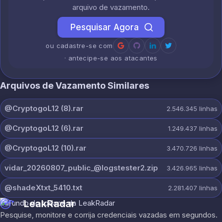
arquivo de vazamento.
Pesquisar Agora
ou cadastre-se com
· antecipe-se aos atacantes
Arquivos de Vazamento Similares
@CryptogoL12 (8).rar
2.546.345
linhas
@CryptogoL12 (6).rar
1.249.437
linhas
@CryptogoL12 (10).rar
3.470.726
linhas
vidar_20260807_public_@logstester2.zip
3.426.965
linhas
@shadeXtxt_5410.txt
2.281.407
linhas
LeakRadar
Pesquise, monitore e corrija credenciais vazadas em segundos.