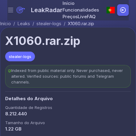
Início
LeakRadar
Funcionalidades
Menu
Skip to content
Preços
Live
FAQ
Início
/
Leaks
/
stealer-logs
/
X1060.rar.zip
X1060.rar.zip
stealer-logs
Indexed from public material only. Never purchased, never
altered. Verified sources: public forums and Telegram
channels.
Detalhes do Arquivo
Quantidade de Registros
8.212.440
Tamanho do Arquivo
1.22 GB