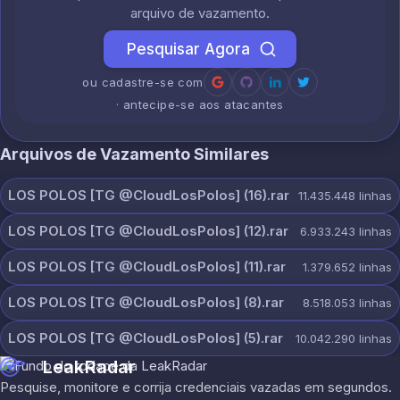
arquivo de vazamento.
Pesquisar Agora
ou cadastre-se com
· antecipe-se aos atacantes
Arquivos de Vazamento Similares
LOS POLOS [TG @CloudLosPolos] (16).rar
11.435.448
linhas
LOS POLOS [TG @CloudLosPolos] (12).rar
6.933.243
linhas
LOS POLOS [TG @CloudLosPolos] (11).rar
1.379.652
linhas
LOS POLOS [TG @CloudLosPolos] (8).rar
8.518.053
linhas
LOS POLOS [TG @CloudLosPolos] (5).rar
10.042.290
linhas
LeakRadar
Pesquise, monitore e corrija credenciais vazadas em segundos.