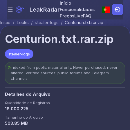
Início
LeakRadar
Funcionalidades
Menu
Skip to content
Preços
Live
FAQ
Início
/
Leaks
/
stealer-logs
/
Centurion.txt.rar.zip
Centurion.txt.rar.zip
stealer-logs
Indexed from public material only. Never purchased, never
altered. Verified sources: public forums and Telegram
channels.
Detalhes do Arquivo
Quantidade de Registros
18.000.225
Tamanho do Arquivo
503.85 MB