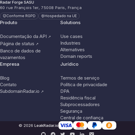
Radar Forge SASU
60 rue François 1er, 75008 Paris, França
Conforme RGPD
Hospedado na UE
Produto
Solutions
Documentação da API
Use cases
↗
Industries
Página de status
↗
Alternatives
Banco de dados de
Domain reports
vazamentos
Empresa
Jurídico
Blog
Termos de serviço
Contato
Política de privacidade
SubdomainRadar.io
DPA
↗
Residência fiscal
Subprocessadores
Segurança
Central de confiança
© 2026
LeakRadar.io