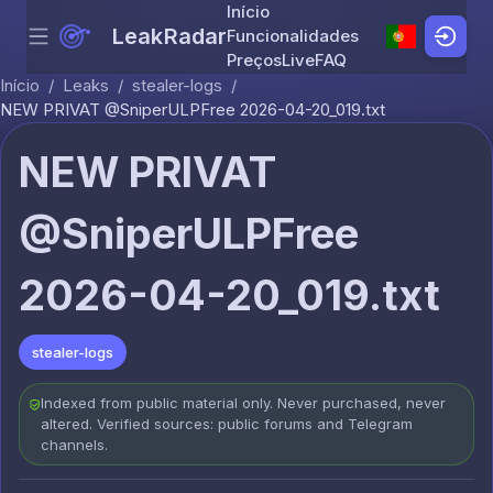
Início
LeakRadar
Funcionalidades
Menu
Skip to content
Preços
Live
FAQ
Início
/
Leaks
/
stealer-logs
/
NEW PRIVAT @SniperULPFree 2026-04-20_019.txt
NEW PRIVAT
@SniperULPFree
2026-04-20_019.txt
stealer-logs
Indexed from public material only. Never purchased, never
altered. Verified sources: public forums and Telegram
channels.