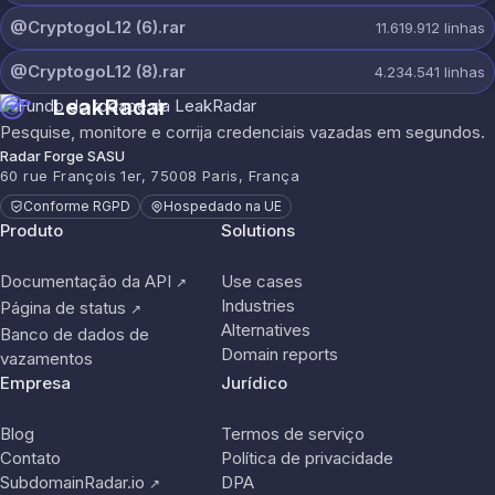
@CryptogoL12 (6).rar
11.619.912
linhas
@CryptogoL12 (8).rar
4.234.541
linhas
LeakRadar
Pesquise, monitore e corrija credenciais vazadas em segundos.
Radar Forge SASU
60 rue François 1er, 75008 Paris, França
Conforme RGPD
Hospedado na UE
Produto
Solutions
Documentação da API
Use cases
↗
Industries
Página de status
↗
Alternatives
Banco de dados de
Domain reports
vazamentos
Empresa
Jurídico
Blog
Termos de serviço
Contato
Política de privacidade
SubdomainRadar.io
DPA
↗