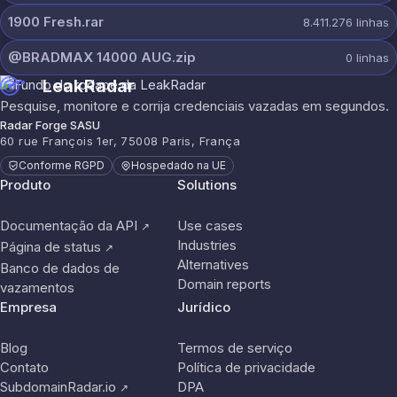
1900 Fresh.rar
8.411.276
linhas
@BRADMAX 14000 AUG.zip
0
linhas
LeakRadar
Pesquise, monitore e corrija credenciais vazadas em segundos.
Radar Forge SASU
60 rue François 1er, 75008 Paris, França
Conforme RGPD
Hospedado na UE
Produto
Solutions
Documentação da API
Use cases
↗
Industries
Página de status
↗
Alternatives
Banco de dados de
Domain reports
vazamentos
Empresa
Jurídico
Blog
Termos de serviço
Contato
Política de privacidade
SubdomainRadar.io
DPA
↗