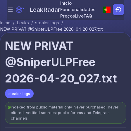
Início
LeakRadar
Funcionalidades
Menu
Skip to content
Preços
Live
FAQ
Início
/
Leaks
/
stealer-logs
/
NEW PRIVAT @SniperULPFree 2026-04-20_027.txt
NEW PRIVAT
@SniperULPFree
2026-04-20_027.txt
stealer-logs
Indexed from public material only. Never purchased, never
altered. Verified sources: public forums and Telegram
channels.