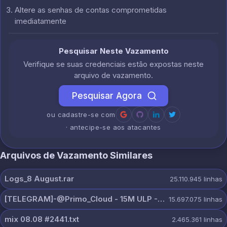
Altere as senhas de contas comprometidas
imediatamente
Pesquisar Neste Vazamento
Verifique se suas credenciais estão expostas neste
arquivo de vazamento.
Pesquisar Agora
ou cadastre-se com
· antecipe-se aos atacantes
Arquivos de Vazamento Similares
Logs_8 August.rar
25.110.945
linhas
[TELEGRAM]-@Primo_Cloud - 15M ULP - 8 AUG.txt
15.697.075
linhas
mix 08.08 #2441.txt
2.465.361
linhas