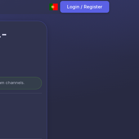
Login / Register
4-
ram channels.