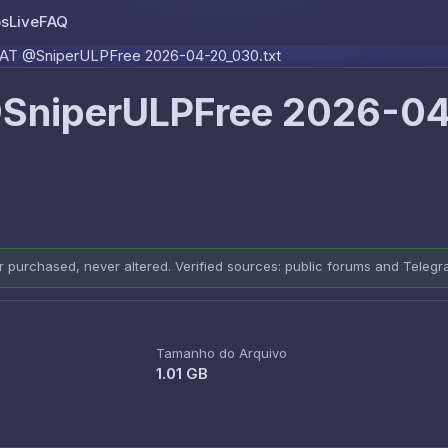
os
Live
FAQ
Skip to content
T @SniperULPFree 2026-04-20_030.txt
SniperULPFree 2026-0
er purchased, never altered. Verified sources: public forums and Teleg
Tamanho do Arquivo
1.01 GB