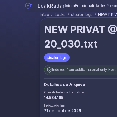
LeakRadar
Início
Funcionalidades
Preç
Início
/
Leaks
/
stealer-logs
/
NEW PRIVA
NEW PRIVAT @
20_030.txt
stealer-logs
Indexed from public material only. Nev
Detalhes do Arquivo
Quantidade de Registros
14.534.165
Indexado Em
21 de abril de 2026