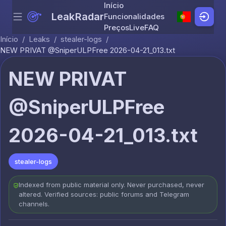
Início
LeakRadar
Funcionalidades
Menu
Skip to content
Preços
Live
FAQ
Início
/
Leaks
/
stealer-logs
/
NEW PRIVAT @SniperULPFree 2026-04-21_013.txt
NEW PRIVAT
@SniperULPFree
2026-04-21_013.txt
stealer-logs
Indexed from public material only. Never purchased, never
altered. Verified sources: public forums and Telegram
channels.