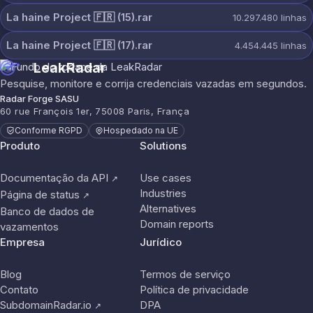
La haine Project 🇫🇷 (15).rar
10.297.480
linhas
La haine Project 🇫🇷 (17).rar
4.454.445
linhas
LeakRadar
Pesquise, monitore e corrija credenciais vazadas em segundos.
Radar Forge SASU
60 rue François 1er, 75008 Paris, França
Conforme RGPD
Hospedado na UE
Produto
Solutions
Documentação da API
Use cases
↗
Industries
Página de status
↗
Alternatives
Banco de dados de
Domain reports
vazamentos
Empresa
Jurídico
Blog
Termos de serviço
Contato
Política de privacidade
SubdomainRadar.io
DPA
↗