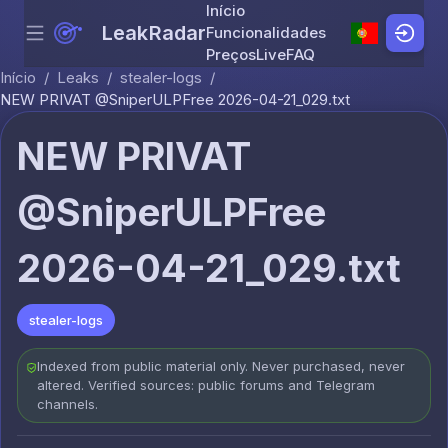
Início
LeakRadar
Funcionalidades
Menu
Skip to content
Preços
Live
FAQ
Início
/
Leaks
/
stealer-logs
/
NEW PRIVAT @SniperULPFree 2026-04-21_029.txt
NEW PRIVAT
@SniperULPFree
2026-04-21_029.txt
stealer-logs
Indexed from public material only. Never purchased, never
altered. Verified sources: public forums and Telegram
channels.