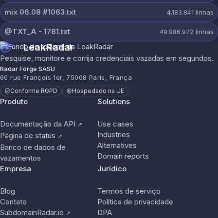
mix 06.08 #1063.txt
4.183.841
linhas
@TXT_A - 1781.txt
49.986.972
linhas
LeakRadar
Pesquise, monitore e corrija credenciais vazadas em segundos.
Radar Forge SASU
60 rue François 1er, 75008 Paris, França
Conforme RGPD
Hospedado na UE
Produto
Solutions
Documentação da API
Use cases
↗
Industries
Página de status
↗
Alternatives
Banco de dados de
Domain reports
vazamentos
Empresa
Jurídico
Blog
Termos de serviço
Contato
Política de privacidade
SubdomainRadar.io
DPA
↗