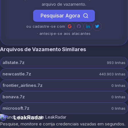
arquivo de vazamento.
Pesquisar Agora
ou cadastre-se com
· antecipe-se aos atacantes
Arquivos de Vazamento Similares
allstate.7z
993
linhas
newcastle.7z
440.903
linhas
frontier_airlines.7z
0
linhas
bonava.7z
0
linhas
microsoft.7z
0
linhas
LeakRadar
Pesquise, monitore e corrija credenciais vazadas em segundos.