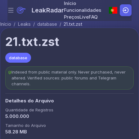
Início
LeakRadar
Funcionalidades
Menu
Skip to content
Preços
Live
FAQ
Início
/
Leaks
/
database
/
21.txt.zst
21.txt.zst
database
Indexed from public material only. Never purchased, never
altered. Verified sources: public forums and Telegram
channels.
Detalhes do Arquivo
Quantidade de Registros
5.000.000
Tamanho do Arquivo
58.28 MB