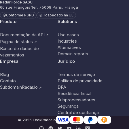
Radar Forge SASU
60 rue François 1er, 75008 Paris, França
Conforme RGPD
Hospedado na UE
Produto
Solutions
Documentação da API
Use cases
↗
Industries
Página de status
↗
Alternatives
Banco de dados de
Domain reports
vazamentos
Empresa
Jurídico
Blog
Termos de serviço
Contato
Política de privacidade
SubdomainRadar.io
DPA
↗
Residência fiscal
Subprocessadores
Segurança
Central de confiança
© 2026
LeakRadar.io