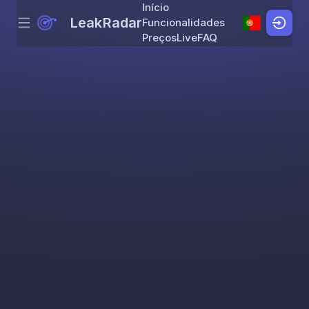
Início
LeakRadar
Funcionalidades
Menu
Skip to content
Preços
Live
FAQ