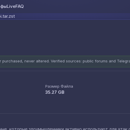
ифы
Live
FAQ
Skip to content
i.tar.zst
er purchased, never altered. Verified sources: public forums and Teleg
Размер Файла
35.27 GB
е, которые злоумышленники активно используют для атак cred