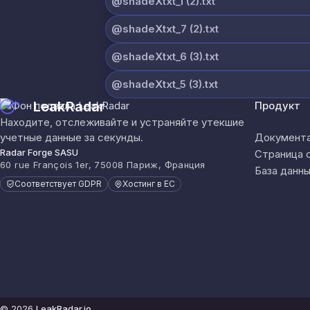
@shadeXtxt_1 (2).txt
@shadeXtxt_7 (2).txt
@shadeXtxt_6 (3).txt
@shadeXtxt_5 (3).txt
LeakRadar
Продукт
Находите, отслеживайте и устраняйте утекшие
учетные данные за секунды.
Документа
Radar Forge SASU
Страница 
60 rue François 1er, 75008 Париж, Франция
База данны
Соответствует GDPR
Хостинг в ЕС
© 2026
LeakRadar.io