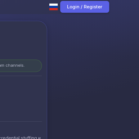
Login / Register
ram channels.
ential stuffing и