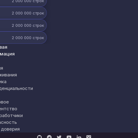
2 000 000
строк
2 000 000
строк
2 000 000
строк
2 000 000
строк
вая
мация
ия
живания
ика
денциальности
овое
ентство
работчики
асность
 доверия