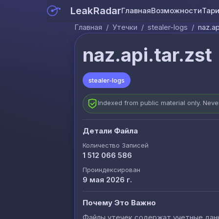
LeakRadar
Главная
Возможности
Тар
Главная
/
Утечки
/
stealer-logs
/
naz.ap
naz.api.tar.zst
stealer-logs
Indexed from public material only. Nev
Детали Файла
Количество Записей
1 512 066 586
Проиндексирован
9 мая 2026 г.
Почему Это Важно
Файлы утечек содержат учетные данны