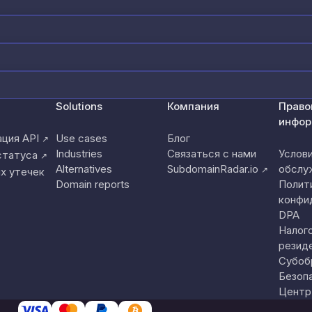
Solutions
Компания
Право
инфор
ция API
Use cases
Блог
↗
Industries
Связаться с нами
Услов
статуса
↗
Alternatives
SubdomainRadar.io
обслу
↗
х утечек
Domain reports
Полит
конфи
DPA
Налог
резид
Субоб
Безоп
Центр