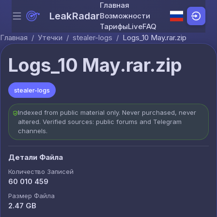
Главная
LeakRadar
Возможности
Menu
Skip to content
Тарифы
Live
FAQ
Главная
/
Утечки
/
stealer-logs
/
Logs_10 May.rar.zip
Logs_10 May.rar.zip
stealer-logs
Indexed from public material only. Never purchased, never
altered. Verified sources: public forums and Telegram
channels.
Детали Файла
Количество Записей
60 010 459
Размер Файла
2.47 GB