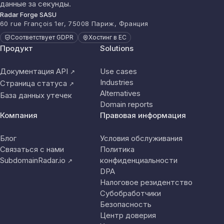
данные за секунды.
Radar Forge SASU
60 rue François 1er, 75008 Париж, Франция
Соответствует GDPR
Хостинг в ЕС
Продукт
Solutions
Документация API
Use cases
↗
Industries
Страница статуса
↗
Alternatives
База данных утечек
Domain reports
Компания
Правовая информация
Блог
Условия обслуживания
Связаться с нами
Политика
SubdomainRadar.io
конфиденциальности
↗
DPA
Налоговое резидентство
Субобработчики
Безопасность
Центр доверия