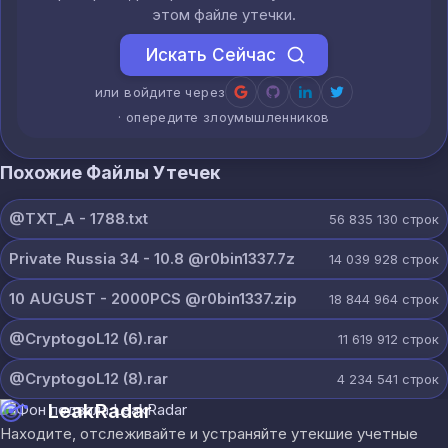
этом файле утечки.
Искать Сейчас
или войдите через
· опередите злоумышленников
Похожие Файлы Утечек
@TXT_A - 1788.txt
56 835 130
строк
Private Russia 34 - 10.8 @r0bin1337.7z
14 039 928
строк
10 AUGUST - 2000PCS @r0bin1337.zip
18 844 964
строк
@CryptogoL12 (6).rar
11 619 912
строк
@CryptogoL12 (8).rar
4 234 541
строк
LeakRadar
Находите, отслеживайте и устраняйте утекшие учетные