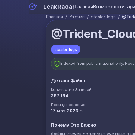
LeakRadar
Главная
Возможности
Тар
Главная
/
Утечки
/
stealer-logs
/
@Trid
@Trident_Clou
stealer-logs
Indexed from public material only. Nev
Детали Файла
Количество Записей
387 184
Проиндексирован
17 мая 2026 г.
Почему Это Важно
Файлы утечек содержат учетные данны