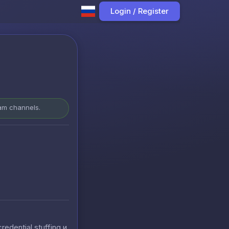
Login / Register
ram channels.
ential stuffing и