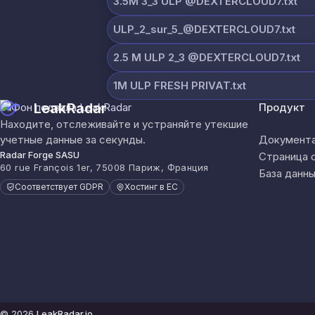
3.5M 3_3 ULP @DEXTERCLOUD7.txt
ULP_2_sur_5_@DEXTERCLOUD7.txt
2.5 M ULP 2_3 @DEXTERCLOUD7.txt
1M ULP FRESH PRIVAT.txt
LeakRadar
Продукт
Находите, отслеживайте и устраняйте утекшие
учетные данные за секунды.
Документа
Radar Forge SASU
Страница 
60 rue François 1er, 75008 Париж, Франция
База данны
Соответствует GDPR
Хостинг в ЕС
© 2026
LeakRadar.io