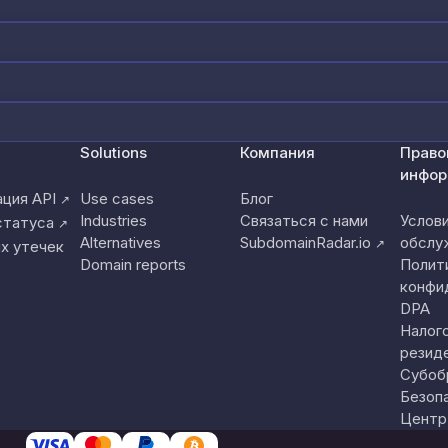
Solutions
Компания
Право
инфор
ция API
Use cases
Блог
↗
Industries
Связаться с нами
Услов
статуса
↗
Alternatives
SubdomainRadar.io
обслу
↗
х утечек
Domain reports
Полит
конфи
DPA
Налог
резид
Субоб
Безоп
Центр