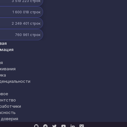
3 519 223
строк
1 600 018
строк
2 249 401
строк
760 961
строк
вая
мация
ия
живания
ика
денциальности
овое
ентство
работчики
асность
 доверия