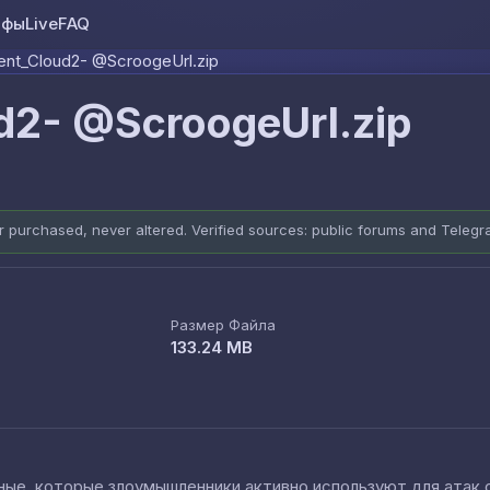
ифы
Live
FAQ
Skip to content
ent_Cloud2- @ScroogeUrl.zip
d2- @ScroogeUrl.zip
er purchased, never altered. Verified sources: public forums and Teleg
Размер Файла
133.24 MB
е, которые злоумышленники активно используют для атак cred