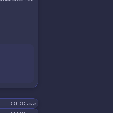
2 231 632
строк