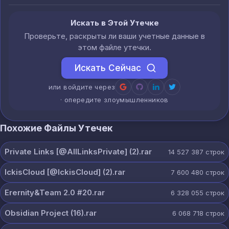
Искать в Этой Утечке
Проверьте, раскрыты ли ваши учетные данные в
этом файле утечки.
Искать Сейчас
или войдите через
· опередите злоумышленников
Похожие Файлы Утечек
Private Links [@AllLinksPrivate] (2).rar
14 527 387
строк
IckisCloud [@IckisCloud] (2).rar
7 600 480
строк
Erernity&Team 2.0 #20.rar
6 328 055
строк
Obsidian Project (16).rar
6 068 718
строк