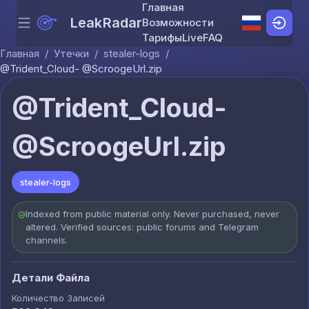
Главная
LeakRadar
Возможности
Menu
Skip to content
Тарифы
Live
FAQ
Главная
/
Утечки
/
stealer-logs
/
@Trident_Cloud- @ScroogeUrl.zip
@Trident_Cloud-
@ScroogeUrl.zip
stealer-logs
Indexed from public material only. Never purchased, never
altered. Verified sources: public forums and Telegram
channels.
Детали Файла
Количество Записей