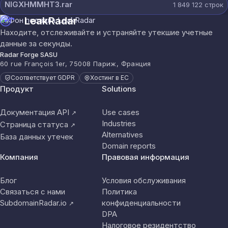
NIGXHMMHT3.rar
1 849 122
строк
LeakRadar
Находите, отслеживайте и устраняйте утекшие учетные
данные за секунды.
Radar Forge SASU
60 rue François 1er, 75008 Париж, Франция
Соответствует GDPR
Хостинг в ЕС
Продукт
Solutions
Документация API
Use cases
↗
Industries
Страница статуса
↗
Alternatives
База данных утечек
Domain reports
Компания
Правовая информация
Блог
Условия обслуживания
Связаться с нами
Политика
SubdomainRadar.io
конфиденциальности
↗
DPA
Налоговое резидентство