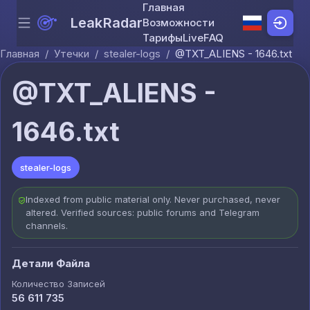
Главная
LeakRadar
Возможности
Menu
Skip to content
Тарифы
Live
FAQ
Главная
/
Утечки
/
stealer-logs
/
@TXT_ALIENS - 1646.txt
@TXT_ALIENS -
1646.txt
stealer-logs
Indexed from public material only. Never purchased, never
altered. Verified sources: public forums and Telegram
channels.
Детали Файла
Количество Записей
56 611 735