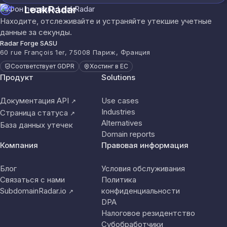
LeakRadar
Находите, отслеживайте и устраняйте утекшие учетные
данные за секунды.
Radar Forge SASU
60 rue François 1er, 75008 Париж, Франция
Соответствует GDPR
Хостинг в ЕС
Продукт
Solutions
Документация API
Use cases
↗
Industries
Страница статуса
↗
Alternatives
База данных утечек
Domain reports
Компания
Правовая информация
Блог
Условия обслуживания
Связаться с нами
Политика
SubdomainRadar.io
конфиденциальности
↗
DPA
Налоговое резидентство
Субобработчики