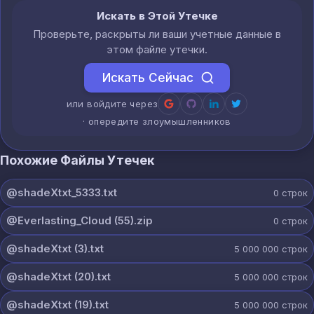
Искать в Этой Утечке
Проверьте, раскрыты ли ваши учетные данные в
этом файле утечки.
Искать Сейчас
или войдите через
· опередите злоумышленников
Похожие Файлы Утечек
@shadeXtxt_5333.txt
0
строк
@Everlasting_Cloud (55).zip
0
строк
@shadeXtxt (3).txt
5 000 000
строк
@shadeXtxt (20).txt
5 000 000
строк
@shadeXtxt (19).txt
5 000 000
строк