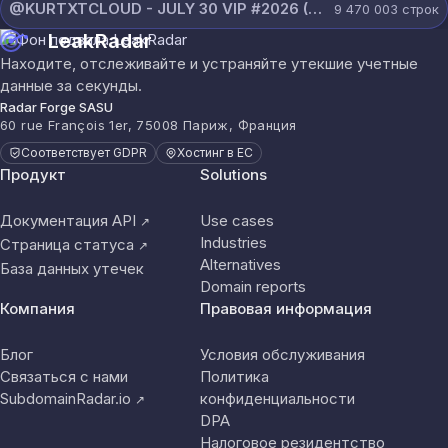
@KURTXTCLOUD - JULY 30 VIP #2026 (110).txt
9 470 003
строк
LeakRadar
Находите, отслеживайте и устраняйте утекшие учетные
данные за секунды.
Radar Forge SASU
60 rue François 1er, 75008 Париж, Франция
Соответствует GDPR
Хостинг в ЕС
Продукт
Solutions
Документация API
Use cases
↗
Industries
Страница статуса
↗
Alternatives
База данных утечек
Domain reports
Компания
Правовая информация
Блог
Условия обслуживания
Связаться с нами
Политика
SubdomainRadar.io
конфиденциальности
↗
DPA
Налоговое резидентство