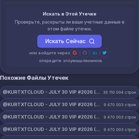
Искать в Этой Утечке
Проверьте, раскрыты ли ваши учетные данные в
этом файле утечки.
Искать Сейчас
или войдите через
· опередите злоумышленников
Похожие Файлы Утечек
@KURTXTCLOUD - JULY 30 VIP #2026 (114).txt
35 110 004
строк
@KURTXTCLOUD - JULY 30 VIP #2026 (113).txt
9 470 003
строк
@KURTXTCLOUD - JULY 30 VIP #2026 (112).txt
9 470 003
строк
@KURTXTCLOUD - JULY 30 VIP #2026 (111).txt
9 470 003
строк