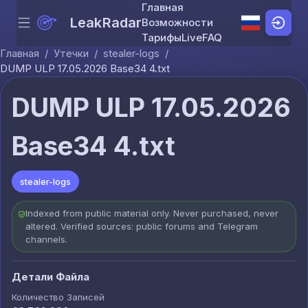
Главная
LeakRadar
Возможности
Menu
Skip to content
Тарифы
Live
FAQ
Главная
/
Утечки
/
stealer-logs
/
DUMP ULP 17.05.2026 Base34 4.txt
DUMP ULP 17.05.2026
Base34 4.txt
stealer-logs
Indexed from public material only. Never purchased, never
altered. Verified sources: public forums and Telegram
channels.
Детали Файла
Количество Записей