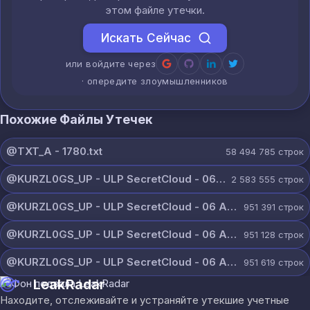
этом файле утечки.
Искать Сейчас
или войдите через
· опередите злоумышленников
Похожие Файлы Утечек
@TXT_A - 1780.txt
58 494 785
строк
@KURZL0GS_UP - ULP SecretCloud - 06 August 2026.txt
2 583 555
строк
@KURZL0GS_UP - ULP SecretCloud - 06 August 2026 (9).txt
951 391
строк
@KURZL0GS_UP - ULP SecretCloud - 06 August 2026 (8).txt
951 128
строк
@KURZL0GS_UP - ULP SecretCloud - 06 August 2026 (7).txt
951 619
строк
LeakRadar
Находите, отслеживайте и устраняйте утекшие учетные