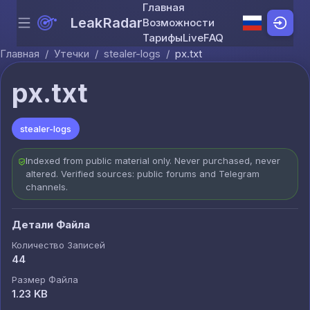
Главная
LeakRadar
Возможности
Menu
Skip to content
Тарифы
Live
FAQ
Главная
/
Утечки
/
stealer-logs
/
px.txt
px.txt
stealer-logs
Indexed from public material only. Never purchased, never
altered. Verified sources: public forums and Telegram
channels.
Детали Файла
Количество Записей
44
Размер Файла
1.23 KB