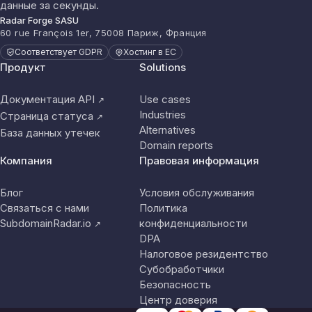
данные за секунды.
Radar Forge SASU
60 rue François 1er, 75008 Париж, Франция
Соответствует GDPR
Хостинг в ЕС
Продукт
Solutions
Документация API
Use cases
↗
Industries
Страница статуса
↗
Alternatives
База данных утечек
Domain reports
Компания
Правовая информация
Блог
Условия обслуживания
Связаться с нами
Политика
SubdomainRadar.io
конфиденциальности
↗
DPA
Налоговое резидентство
Субобработчики
Безопасность
Центр доверия