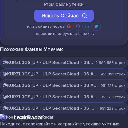
этом файле утечки.
Искать Сейчас
или войдите через
· опередите злоумышленников
Похожие Файлы Утечек
@KURZL0GS_UP - ULP SecretCloud - 06 August 2026.txt
2 583 555
строк
@KURZL0GS_UP - ULP SecretCloud - 06 August 2026 (9).txt
951 391
строк
@KURZL0GS_UP - ULP SecretCloud - 06 August 2026 (8).txt
951 128
строк
@KURZL0GS_UP - ULP SecretCloud - 06 August 2026 (7).txt
951 619
строк
@KURZL0GS_UP - ULP SecretCloud - 06 August 2026 (6).txt
951 223
строк
LeakRadar
Находите, отслеживайте и устраняйте утекшие учетные