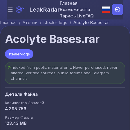
Главная
LeakRadar
Возможности
Menu
Skip to content
Тарифы
Live
FAQ
Главная
/
Утечки
/
stealer-logs
/
Acolyte Bases.rar
Acolyte Bases.rar
stealer-logs
Indexed from public material only. Never purchased, never
altered. Verified sources: public forums and Telegram
channels.
Детали Файла
Количество Записей
4 395 756
Размер Файла
123.43 MB