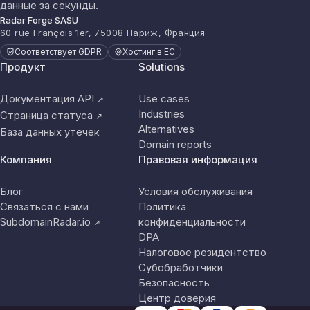
данные за секунды.
Radar Forge SASU
60 rue François 1er, 75008 Париж, Франция
Соответствует GDPR
Хостинг в ЕС
Продукт
Solutions
Документация API
Use cases
↗
Industries
Страница статуса
↗
Alternatives
База данных утечек
Domain reports
Компания
Правовая информация
Блог
Условия обслуживания
Связаться с нами
Политика
SubdomainRadar.io
конфиденциальности
↗
DPA
Налоговое резидентство
Субобработчики
Безопасность
Центр доверия