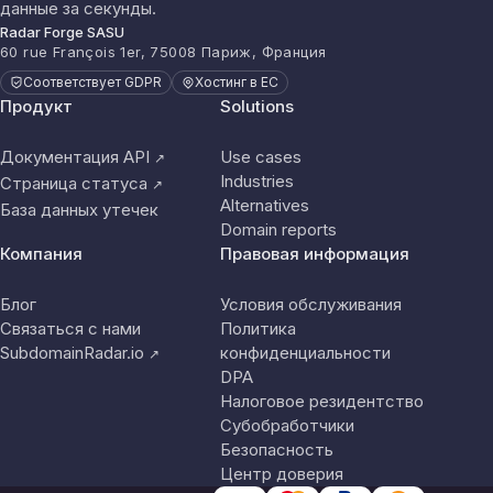
данные за секунды.
Radar Forge SASU
60 rue François 1er, 75008 Париж, Франция
Соответствует GDPR
Хостинг в ЕС
Продукт
Solutions
Документация API
Use cases
↗
Industries
Страница статуса
↗
Alternatives
База данных утечек
Domain reports
Компания
Правовая информация
Блог
Условия обслуживания
Связаться с нами
Политика
SubdomainRadar.io
конфиденциальности
↗
DPA
Налоговое резидентство
Субобработчики
Безопасность
Центр доверия