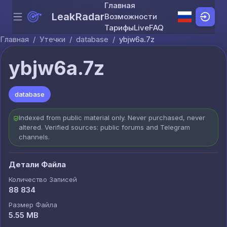
Главная
LeakRadar
Возможности
Menu
Skip to content
Тарифы
Live
FAQ
Главная
/
Утечки
/
database
/
ybjw6a.7z
ybjw6a.7z
database
Indexed from public material only. Never purchased, never
altered. Verified sources: public forums and Telegram
channels.
Детали Файла
Количество Записей
88 834
Размер Файла
5.55 MB