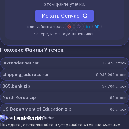
этом файле утечки.
Искать Сейчас
или войдите через
· опередите злоумышленников
Похожие Файлы Утечек
luxrender.net.rar
13 976
строк
shipping_address.rar
8 937 968
строк
365.bank.zip
57 704
строк
North Korea.zip
83
строк
US Department of Education.zip
66
строк
LeakRadar
Находите, отслеживайте и устраняйте утекшие учетные