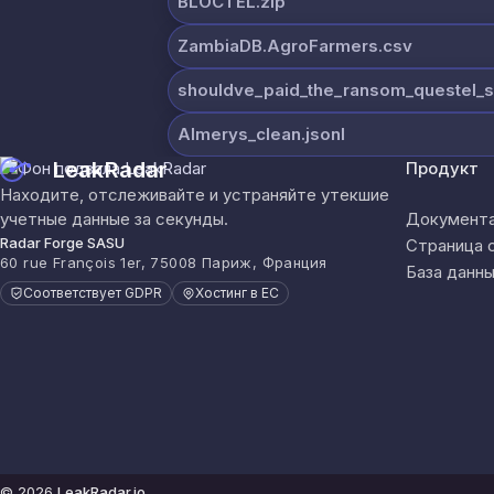
BLOCTEL.zip
ZambiaDB.AgroFarmers.csv
shouldve_paid_the_ransom_questel_s
Almerys_clean.jsonl
LeakRadar
Продукт
Находите, отслеживайте и устраняйте утекшие
учетные данные за секунды.
Документа
Radar Forge SASU
Страница 
60 rue François 1er, 75008 Париж, Франция
База данны
Соответствует GDPR
Хостинг в ЕС
© 2026
LeakRadar.io