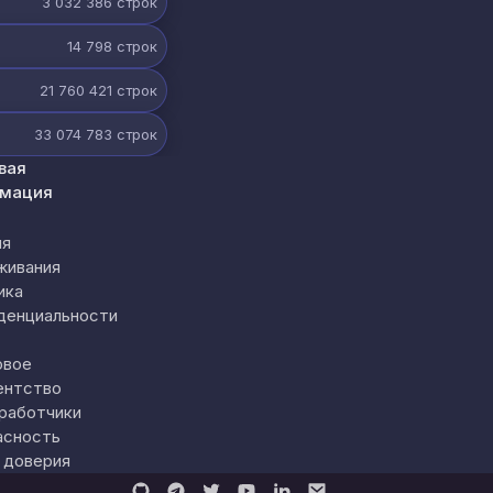
3 032 386
строк
14 798
строк
21 760 421
строк
33 074 783
строк
вая
мация
ия
живания
ика
денциальности
овое
ентство
работчики
асность
 доверия