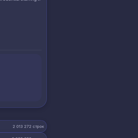
2 013 272
строк