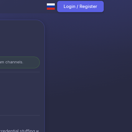
Login / Register
ram channels.
ential stuffing и