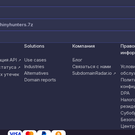
hinyhunters.7z
Solutions
Компания
Право
инфор
ция API
Use cases
Блог
↗
Industries
Связаться с нами
Услов
статуса
↗
Alternatives
SubdomainRadar.io
обслу
↗
х утечек
Domain reports
Полит
конфи
DPA
Налог
резид
Субоб
Безоп
Центр