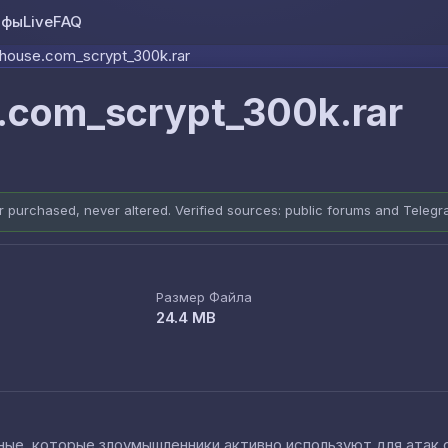
ифы
Live
FAQ
Skip to content
house.com_scrypt_300k.rar
com_scrypt_300k.rar
er purchased, never altered. Verified sources: public forums and Teleg
Размер Файла
24.4 MB
е, которые злоумышленники активно используют для атак cred