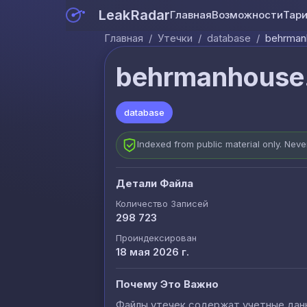
LeakRadar
Главная
Возможности
Тар
Главная
/
Утечки
/
database
/
behrman
behrmanhouse.
database
Indexed from public material only. Nev
Детали Файла
Количество Записей
298 723
Проиндексирован
18 мая 2026 г.
Почему Это Важно
Файлы утечек содержат учетные данны