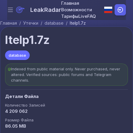
Главная
LeakRadar
Возможности
Menu
Skip to content
Тарифы
Live
FAQ
Главная
/
Утечки
/
database
/
ltelp1.7z
ltelp1.7z
database
Indexed from public material only. Never purchased, never
altered. Verified sources: public forums and Telegram
channels.
Детали Файла
Количество Записей
4 209 062
Размер Файла
86.05 MB