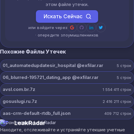
этом файле утечки.
Искать Сейчас
или войдите через
· опередите злоумышленников
Похожие Файлы Утечек
01_automatedupdatesir_hospital @exfilar.rar
5
строк
06_blurred-195721_dating_app @exfilar.rar
5
строк
avsl.com.br.7z
1 554 411
строк
gosuslugi.ru.7z
2 416 211
строк
aas-crm-default-rtdb_full.json
409 712
строк
LeakRadar
Находите, отслеживайте и устраняйте утекшие учетные