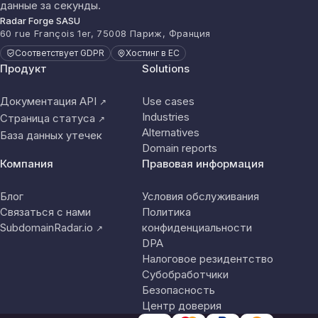
данные за секунды.
Radar Forge SASU
60 rue François 1er, 75008 Париж, Франция
Соответствует GDPR
Хостинг в ЕС
Продукт
Solutions
Документация API
Use cases
↗
Industries
Страница статуса
↗
Alternatives
База данных утечек
Domain reports
Компания
Правовая информация
Блог
Условия обслуживания
Связаться с нами
Политика
SubdomainRadar.io
конфиденциальности
↗
DPA
Налоговое резидентство
Субобработчики
Безопасность
Центр доверия