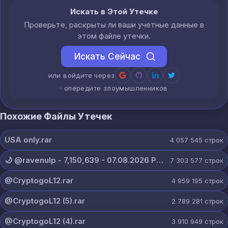
Искать в Этой Утечке
Проверьте, раскрыты ли ваши учетные данные в
этом файле утечки.
Искать Сейчас
или войдите через
· опередите злоумышленников
Похожие Файлы Утечек
USA only.rar
4 057 545
строк
🌙 @ravenulp - 7,150,639 - 07.08.2026 PRIVATE.txt
7 303 577
строк
@CryptogoL12.rar
4 959 195
строк
@CryptogoL12 (5).rar
2 789 281
строк
@CryptogoL12 (4).rar
3 910 949
строк