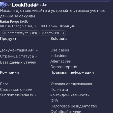
LeakRadar
Находите, отслеживайте и устраняйте утекшие учетные
данные за секунды.
Radar Forge SASU
60 rue François 1er, 75008 Париж, Франция
Соответствует GDPR
Хостинг в ЕС
Продукт
Solutions
Документация API
Use cases
↗
Industries
Страница статуса
↗
Alternatives
База данных утечек
Domain reports
Компания
Правовая информация
Блог
Условия обслуживания
Связаться с нами
Политика
SubdomainRadar.io
конфиденциальности
↗
DPA
Налоговое резидентство
Субобработчики