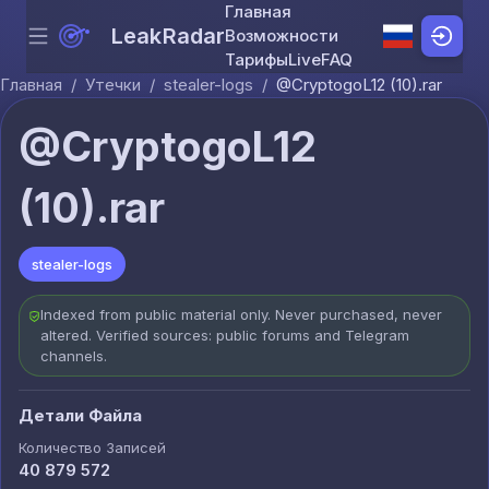
Главная
LeakRadar
Возможности
Menu
Skip to content
Тарифы
Live
FAQ
Главная
/
Утечки
/
stealer-logs
/
@CryptogoL12 (10).rar
@CryptogoL12
(10).rar
stealer-logs
Indexed from public material only. Never purchased, never
altered. Verified sources: public forums and Telegram
channels.
Детали Файла
Количество Записей
40 879 572