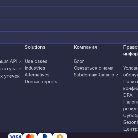
Solutions
Компания
Право
инфор
ция API
Use cases
Блог
↗
Industries
Связаться с нами
Услов
статуса
↗
Alternatives
SubdomainRadar.io
обслу
↗
х утечек
Domain reports
Полит
конфи
DPA
Налог
резид
Субоб
Безоп
Центр