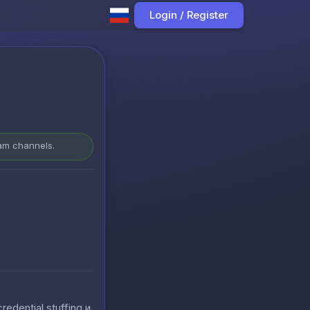
Login / Register
ram channels.
ential stuffing и