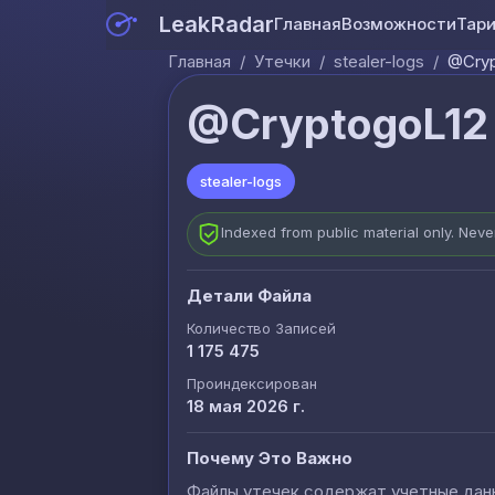
LeakRadar
Главная
Возможности
Тар
Главная
/
Утечки
/
stealer-logs
/
@Cryp
@CryptogoL12 
stealer-logs
Indexed from public material only. Nev
Детали Файла
Количество Записей
1 175 475
Проиндексирован
18 мая 2026 г.
Почему Это Важно
Файлы утечек содержат учетные данны