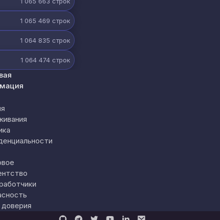
1 065 663
строк
1 065 469
строк
1 064 835
строк
1 064 474
строк
вая
мация
ия
живания
ика
денциальности
овое
ентство
работчики
асность
 доверия