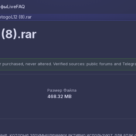
ифы
Live
FAQ
Skip to content
togoL12 (8).rar
(8).rar
er purchased, never altered. Verified sources: public forums and Teleg
Размер Файла
468.32 MB
е, которые злоумышленники активно используют для атак cred