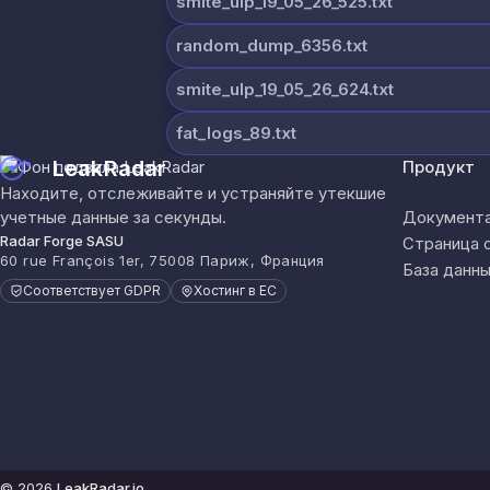
smite_ulp_19_05_26_525.txt
random_dump_6356.txt
smite_ulp_19_05_26_624.txt
fat_logs_89.txt
LeakRadar
Продукт
Находите, отслеживайте и устраняйте утекшие
учетные данные за секунды.
Документа
Radar Forge SASU
Страница 
60 rue François 1er, 75008 Париж, Франция
База данны
Соответствует GDPR
Хостинг в ЕС
© 2026
LeakRadar.io