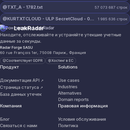
@TXT_A - 1782.txt
57 073 687
строк
@KURTXTCLOUD - ULP SecretCloud - 07 August 2026.txt
1 985 636
строк
LeakRadar
Находите, отслеживайте и устраняйте утекшие учетные
данные за секунды.
Radar Forge SASU
60 rue François 1er, 75008 Париж, Франция
Соответствует GDPR
Хостинг в ЕС
Продукт
Solutions
Документация API
Use cases
↗
Industries
Страница статуса
↗
Alternatives
База данных утечек
Domain reports
Компания
Правовая информация
Блог
Условия обслуживания
Связаться с нами
Политика