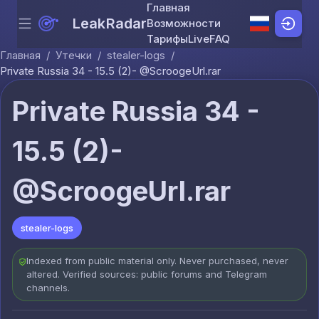
Главная
LeakRadar
Возможности
Menu
Skip to content
Тарифы
Live
FAQ
Главная
/
Утечки
/
stealer-logs
/
Private Russia 34 - 15.5 (2)- @ScroogeUrl.rar
Private Russia 34 -
15.5 (2)-
@ScroogeUrl.rar
stealer-logs
Indexed from public material only. Never purchased, never
altered. Verified sources: public forums and Telegram
channels.