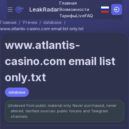
Главная
LeakRadar
Возможности
Menu
Skip to content
Тарифы
Live
FAQ
Главная
/
Утечки
/
database
/
www.atlantis-casino.com email list only.txt
www.atlantis-
casino.com email list
only.txt
database
Indexed from public material only. Never purchased, never
altered. Verified sources: public forums and Telegram
channels.