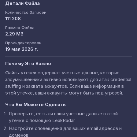
Детали Файла
Количество Записей
111 208
Размер Файла
2.29 MB
Проиндексирован
19 мая 2026 г.
Почему Это Важно
Файлы утечек содержат учетные данные, которые
злоумышленники активно используют для атак credential
stuffing и захвата аккаунтов. Если ваша информация в
этой утечке, ваши аккаунты могут быть под угрозой.
Что Вы Можете Сделать
Проверьте, есть ли ваши учетные данные в этой
утечке с помощью LeakRadar
Настройте оповещения для ваших email адресов и
доменов