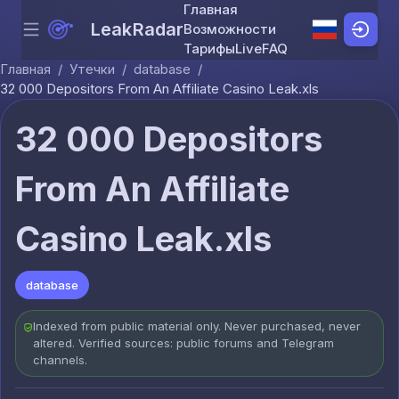
Главная
LeakRadar
Возможности
Menu
Skip to content
Тарифы
Live
FAQ
Главная
/
Утечки
/
database
/
32 000 Depositors From An Affiliate Casino Leak.xls
32 000 Depositors
From An Affiliate
Casino Leak.xls
database
Indexed from public material only. Never purchased, never
altered. Verified sources: public forums and Telegram
channels.