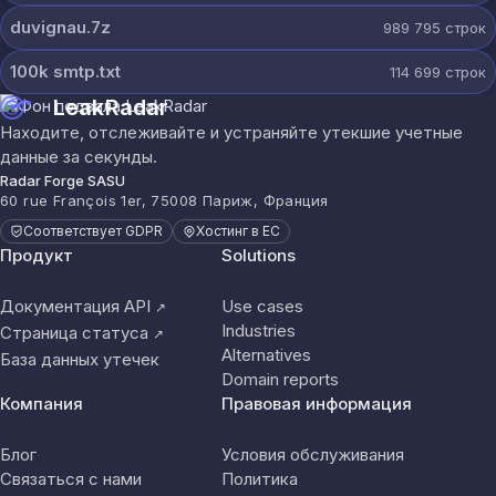
duvignau.7z
989 795
строк
100k smtp.txt
114 699
строк
LeakRadar
Находите, отслеживайте и устраняйте утекшие учетные
данные за секунды.
Radar Forge SASU
60 rue François 1er, 75008 Париж, Франция
Соответствует GDPR
Хостинг в ЕС
Продукт
Solutions
Документация API
Use cases
↗
Industries
Страница статуса
↗
Alternatives
База данных утечек
Domain reports
Компания
Правовая информация
Блог
Условия обслуживания
Связаться с нами
Политика