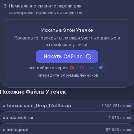
Немедленно смените пароли для
скомпрометированных аккаунтов
Искать в Этой Утечке
Проверьте, раскрыты ли ваши учетные данные в
этом файле утечки.
Искать Сейчас
или войдите через
· опередите злоумышленников
Похожие Файлы Утечек
artnexus.com_Drop_12of25.zip
1 393 251
строк
solidatech.rar
2 973
строк
clients.jsonl
55 948
строк