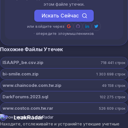
этом файле утечки.
Искать Сейчас
или войдите через
· опередите злоумышленников
Похожие Файлы Утечек
ISAAPP_be.csv.zip
718 441
строк
bi-smile.com.zip
1 303 698
строк
www.chaincode.com.tw.zip
49 158
строк
DarkForums.2023.sql
102 275
строк
www.costco.com.tw.rar
526 609
строк
LeakRadar
Находите, отслеживайте и устраняйте утекшие учетные