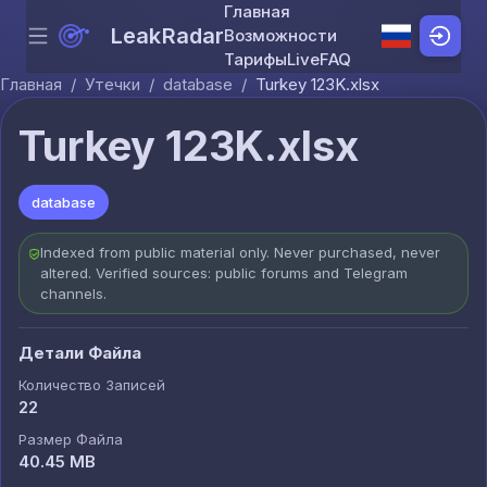
Главная
LeakRadar
Возможности
Menu
Skip to content
Тарифы
Live
FAQ
Главная
/
Утечки
/
database
/
Turkey 123K.xlsx
Turkey 123K.xlsx
database
Indexed from public material only. Never purchased, never
altered. Verified sources: public forums and Telegram
channels.
Детали Файла
Количество Записей
22
Размер Файла
40.45 MB