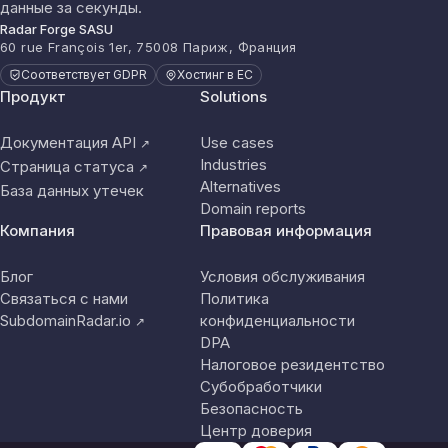
данные за секунды.
Radar Forge SASU
60 rue François 1er, 75008 Париж, Франция
Соответствует GDPR
Хостинг в ЕС
Продукт
Solutions
Документация API
Use cases
↗
Industries
Страница статуса
↗
Alternatives
База данных утечек
Domain reports
Компания
Правовая информация
Блог
Условия обслуживания
Связаться с нами
Политика
SubdomainRadar.io
конфиденциальности
↗
DPA
Налоговое резидентство
Субобработчики
Безопасность
Центр доверия