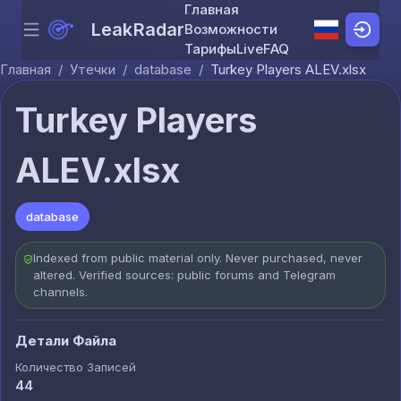
Главная
LeakRadar
Возможности
Menu
Skip to content
Тарифы
Live
FAQ
Главная
/
Утечки
/
database
/
Turkey Players ALEV.xlsx
Turkey Players
ALEV.xlsx
database
Indexed from public material only. Never purchased, never
altered. Verified sources: public forums and Telegram
channels.
Детали Файла
Количество Записей
44