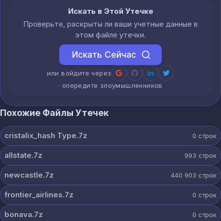
Искать в Этой Утечке
Проверьте, раскрыты ли ваши учетные данные в
этом файле утечки.
Искать Сейчас
или войдите через
· опередите злоумышленников
Похожие Файлы Утечек
cristalix_hash Type.7z
0
строк
allstate.7z
993
строк
newcastle.7z
440 903
строк
frontier_airlines.7z
0
строк
bonava.7z
0
строк