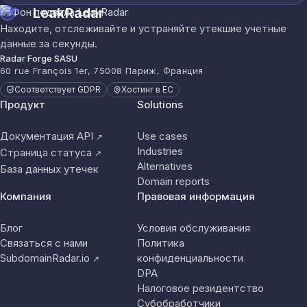
LeakRadar
Находите, отслеживайте и устраняйте утекшие учетные
данные за секунды.
Radar Forge SASU
60 rue François 1er, 75008 Париж, Франция
Соответствует GDPR
Хостинг в ЕС
Продукт
Solutions
Документация API
Use cases
↗
Industries
Страница статуса
↗
Alternatives
База данных утечек
Domain reports
Компания
Правовая информация
Блог
Условия обслуживания
Связаться с нами
Политика
SubdomainRadar.io
конфиденциальности
↗
DPA
Налоговое резидентство
Субобработчики