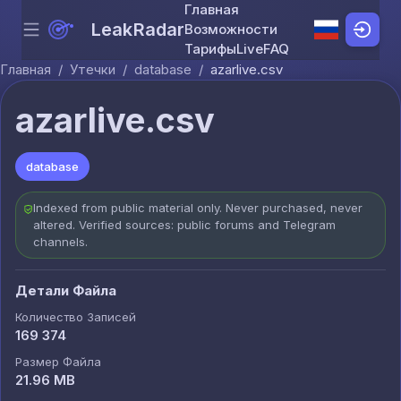
Главная
LeakRadar
Возможности
Menu
Skip to content
Тарифы
Live
FAQ
Главная
/
Утечки
/
database
/
azarlive.csv
azarlive.csv
database
Indexed from public material only. Never purchased, never
altered. Verified sources: public forums and Telegram
channels.
Детали Файла
Количество Записей
169 374
Размер Файла
21.96 MB