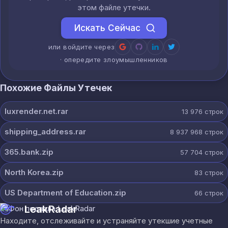
этом файле утечки.
Искать Сейчас
или войдите через
· опередите злоумышленников
Похожие Файлы Утечек
luxrender.net.rar
13 976
строк
shipping_address.rar
8 937 968
строк
365.bank.zip
57 704
строк
North Korea.zip
83
строк
US Department of Education.zip
66
строк
LeakRadar
Находите, отслеживайте и устраняйте утекшие учетные