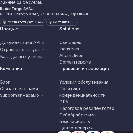
данные за секунды.
Radar Forge SASU
60 rue François 1er, 75008 Париж, Франция
Соответствует GDPR
Хостинг в ЕС
Продукт
Solutions
Документация API
Use cases
↗
Industries
Страница статуса
↗
Alternatives
База данных утечек
Domain reports
Компания
Правовая информация
Блог
Условия обслуживания
Связаться с нами
Политика
SubdomainRadar.io
конфиденциальности
↗
DPA
Налоговое резидентство
Субобработчики
Безопасность
Центр доверия