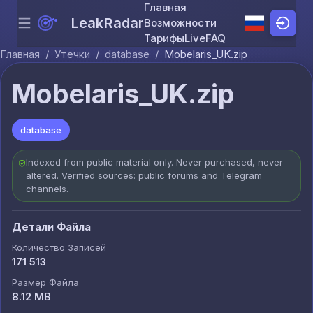
Главная
LeakRadar
Возможности
Menu
Skip to content
Тарифы
Live
FAQ
Главная
/
Утечки
/
database
/
Mobelaris_UK.zip
Mobelaris_UK.zip
database
Indexed from public material only. Never purchased, never
altered. Verified sources: public forums and Telegram
channels.
Детали Файла
Количество Записей
171 513
Размер Файла
8.12 MB