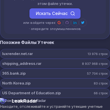
этом файле утечки.
Искать Сейчас
или войдите через
· опередите злоумышленников
Похожие Файлы Утечек
luxrender.net.rar
13 976
строк
shipping_address.rar
8 937 968
строк
365.bank.zip
57 704
строк
North Korea.zip
83
строк
US Department of Education.zip
66
строк
LeakRadar
Находите, отслеживайте и устраняйте утекшие учетные