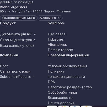
данные за секунды.
Radar Forge SASU
60 rue François 1er, 75008 Париж, Франция
Соответствует GDPR
Хостинг в ЕС
Продукт
Solutions
Документация API
Use cases
↗
Industries
Страница статуса
↗
Alternatives
База данных утечек
Domain reports
Компания
Правовая информация
Блог
Условия обслуживания
Связаться с нами
Политика
SubdomainRadar.io
конфиденциальности
↗
DPA
Налоговое резидентство
Субобработчики
Безопасность
Центр доверия