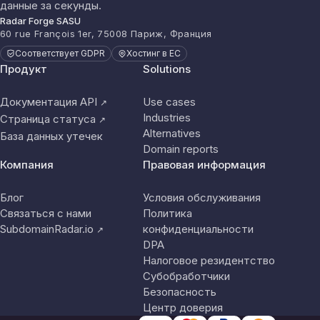
данные за секунды.
Radar Forge SASU
60 rue François 1er, 75008 Париж, Франция
Соответствует GDPR
Хостинг в ЕС
Продукт
Solutions
Документация API
Use cases
↗
Industries
Страница статуса
↗
Alternatives
База данных утечек
Domain reports
Компания
Правовая информация
Блог
Условия обслуживания
Связаться с нами
Политика
SubdomainRadar.io
конфиденциальности
↗
DPA
Налоговое резидентство
Субобработчики
Безопасность
Центр доверия