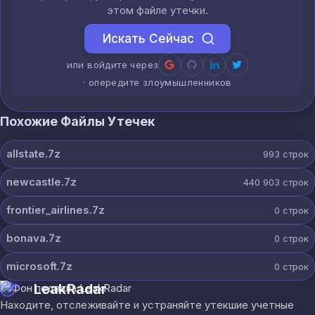
этом файле утечки.
Искать Сейчас
или войдите через
· опередите злоумышленников
Похожие Файлы Утечек
allstate.7z
993
строк
newcastle.7z
440 903
строк
frontier_airlines.7z
0
строк
bonava.7z
0
строк
microsoft.7z
0
строк
LeakRadar
Находите, отслеживайте и устраняйте утекшие учетные