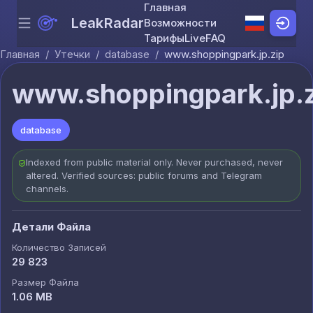
Главная
LeakRadar
Возможности
Menu
Skip to content
Тарифы
Live
FAQ
Главная
/
Утечки
/
database
/
www.shoppingpark.jp.zip
www.shoppingpark.jp.
database
Indexed from public material only. Never purchased, never
altered. Verified sources: public forums and Telegram
channels.
Детали Файла
Количество Записей
29 823
Размер Файла
1.06 MB