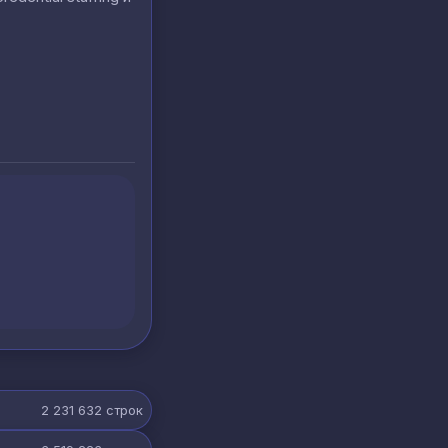
2 231 632
строк