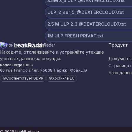
3.5M 3_3 ULP @DEXTERCLOUD7.txt
ULP_2_sur_5_@DEXTERCLOUD7.txt
2.5 M ULP 2_3 @DEXTERCLOUD7.txt
1M ULP FRESH PRIVAT.txt
LeakRadar
Продукт
Находите, отслеживайте и устраняйте утекшие
учетные данные за секунды.
Документа
Radar Forge SASU
Страница 
60 rue François 1er, 75008 Париж, Франция
База данны
Соответствует GDPR
Хостинг в ЕС
© 2026
LeakRadar.io