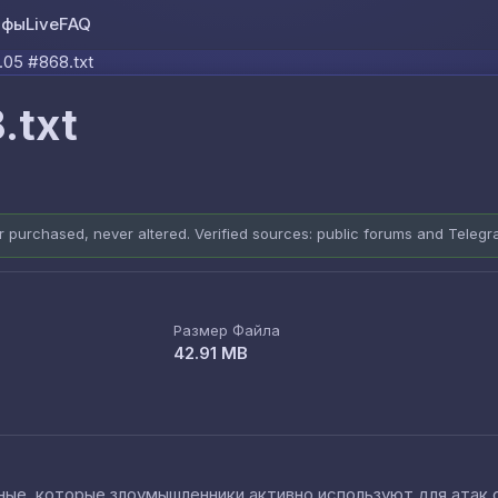
ифы
Live
FAQ
Skip to content
.05 #868.txt
.txt
er purchased, never altered. Verified sources: public forums and Teleg
Размер Файла
42.91 MB
е, которые злоумышленники активно используют для атак cred