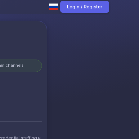
Login / Register
ram channels.
ential stuffing и