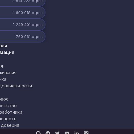
3 519 223
строк
1 600 018
строк
2 249 401
строк
760 961
строк
вая
мация
ия
живания
ика
денциальности
овое
ентство
работчики
асность
 доверия