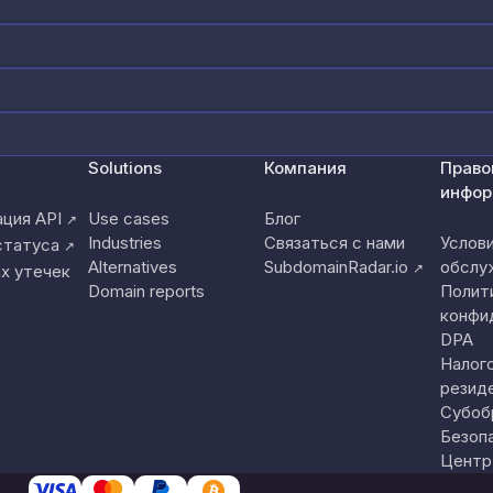
Solutions
Компания
Право
инфор
ция API
Use cases
Блог
↗
Industries
Связаться с нами
Услов
статуса
↗
Alternatives
SubdomainRadar.io
обслу
↗
х утечек
Domain reports
Полит
конфи
DPA
Налог
резид
Субоб
Безоп
Центр