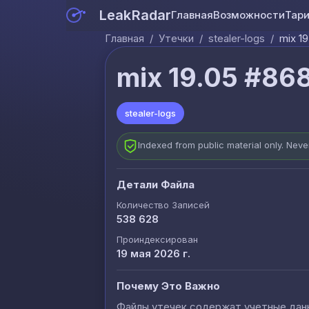
LeakRadar
Главная
Возможности
Тар
Главная
/
Утечки
/
stealer-logs
/
mix 19
mix 19.05 #868
stealer-logs
Indexed from public material only. Nev
Детали Файла
Количество Записей
538 628
Проиндексирован
19 мая 2026 г.
Почему Это Важно
Файлы утечек содержат учетные данны