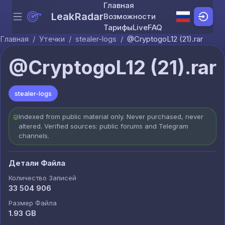
Главная
LeakRadar
Возможности
Menu
Skip to content
Тарифы
Live
FAQ
Главная
/
Утечки
/
stealer-logs
/
@CryptogoL12 (21).rar
@CryptogoL12 (21).rar
stealer-logs
Indexed from public material only. Never purchased, never
altered. Verified sources: public forums and Telegram
channels.
Детали Файла
Количество Записей
33 504 906
Размер Файла
1.93 GB