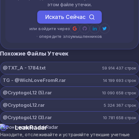
этом файле утечки.
Искать Сейчас
или войдите через
· опередите злоумышленников
Похожие Файлы Утечек
@TXT_A - 1784.txt
59 914 437
строк
ТG - @WichLoveFromR.rar
14 199 693
строк
@CryptogoL12 (5).rar
10 090 658
строк
@CryptogoL12.rar
5 324 367
строк
@CryptogoL12 (3).rar
10 781 658
строк
LeakRadar
Находите, отслеживайте и устраняйте утекшие учетные