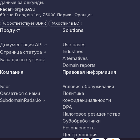
данные за секунды.
Radar Forge SASU
60 rue François 1er, 75008 Париж, Франция
Соответствует GDPR
Хостинг в ЕС
Продукт
Solutions
Документация API
Use cases
↗
Industries
Страница статуса
↗
Alternatives
База данных утечек
Domain reports
Компания
Правовая информация
Блог
Условия обслуживания
Связаться с нами
Политика
SubdomainRadar.io
конфиденциальности
↗
DPA
Налоговое резидентство
Субобработчики
Безопасность
Центр доверия