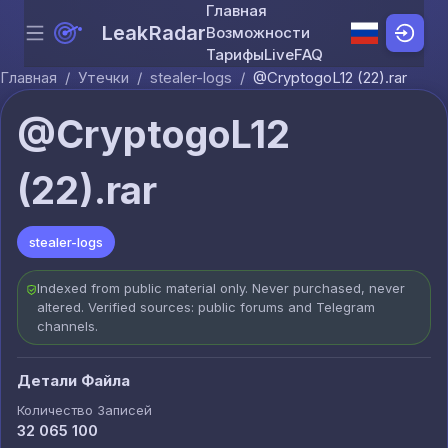
Главная
LeakRadar
Возможности
Menu
Skip to content
Тарифы
Live
FAQ
Главная
/
Утечки
/
stealer-logs
/
@CryptogoL12 (22).rar
@CryptogoL12
(22).rar
stealer-logs
Indexed from public material only. Never purchased, never
altered. Verified sources: public forums and Telegram
channels.
Детали Файла
Количество Записей
32 065 100