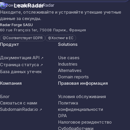
LeakRadar
Находите, отслеживайте и устраняйте утекшие учетные
данные за секунды.
Radar Forge SASU
60 rue François 1er, 75008 Париж, Франция
Соответствует GDPR
Хостинг в ЕС
Продукт
Solutions
Документация API
Use cases
↗
Industries
Страница статуса
↗
Alternatives
База данных утечек
Domain reports
Компания
Правовая информация
Блог
Условия обслуживания
Связаться с нами
Политика
SubdomainRadar.io
конфиденциальности
↗
DPA
Налоговое резидентство
Субобработчики