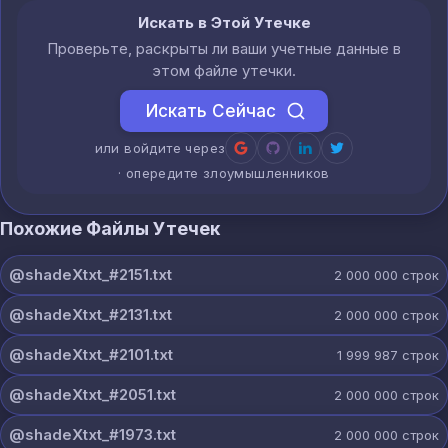
Искать в Этой Утечке
Проверьте, раскрыты ли ваши учетные данные в
этом файле утечки.
Искать Сейчас
или войдите через
· опередите злоумышленников
Похожие Файлы Утечек
@shadeXtxt_#2151.txt
2 000 000
строк
@shadeXtxt_#2131.txt
2 000 000
строк
@shadeXtxt_#2101.txt
1 999 987
строк
@shadeXtxt_#2051.txt
2 000 000
строк
@shadeXtxt_#1973.txt
2 000 000
строк