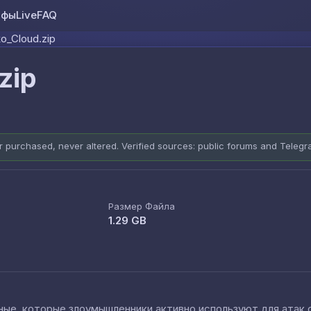
ифы
Live
FAQ
Skip to content
_Cloud.zip
zip
er purchased, never altered. Verified sources: public forums and Teleg
Размер Файла
1.29 GB
е, которые злоумышленники активно используют для атак cred