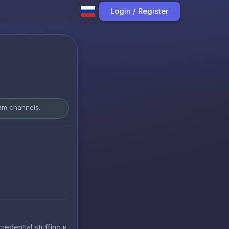
Login / Register
ram channels.
ential stuffing и