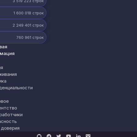
3 519 223
строк
1 600 018
строк
2 249 401
строк
760 961
строк
вая
мация
ия
живания
ика
денциальности
овое
ентство
работчики
асность
 доверия