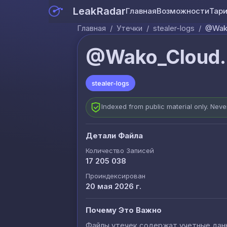
LeakRadar
Главная
Возможности
Тар
Главная
/
Утечки
/
stealer-logs
/
@Wako
@Wako_Cloud.
stealer-logs
Indexed from public material only. Nev
Детали Файла
Количество Записей
17 205 038
Проиндексирован
20 мая 2026 г.
Почему Это Важно
Файлы утечек содержат учетные данны