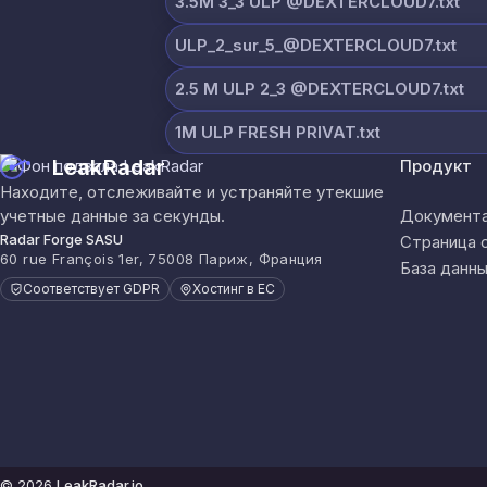
3.5M 3_3 ULP @DEXTERCLOUD7.txt
ULP_2_sur_5_@DEXTERCLOUD7.txt
2.5 M ULP 2_3 @DEXTERCLOUD7.txt
1M ULP FRESH PRIVAT.txt
LeakRadar
Продукт
Находите, отслеживайте и устраняйте утекшие
учетные данные за секунды.
Документа
Radar Forge SASU
Страница 
60 rue François 1er, 75008 Париж, Франция
База данны
Соответствует GDPR
Хостинг в ЕС
© 2026
LeakRadar.io