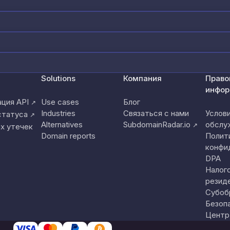
Solutions
Компания
Право
инфор
ция API
Use cases
Блог
↗
Industries
Связаться с нами
Услов
статуса
↗
Alternatives
SubdomainRadar.io
обслу
↗
х утечек
Domain reports
Полит
конфи
DPA
Налог
резид
Субоб
Безоп
Центр