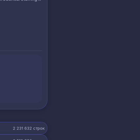
2 231 632
строк