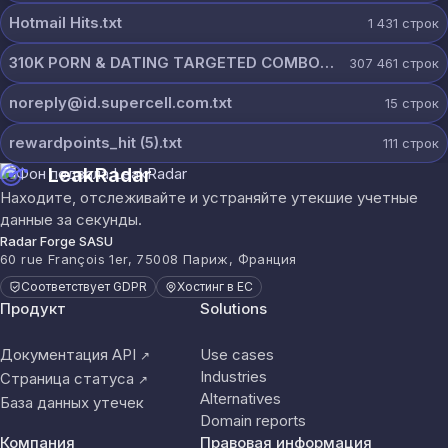
Hotmail Hits.txt
1 431
строк
310K PORN & DATING TARGETED COMBOLIST.txt
307 461
строк
noreply@id.supercell.com.txt
15
строк
rewardpoints_hit (5).txt
111
строк
LeakRadar
Находите, отслеживайте и устраняйте утекшие учетные
данные за секунды.
Radar Forge SASU
60 rue François 1er, 75008 Париж, Франция
Соответствует GDPR
Хостинг в ЕС
Продукт
Solutions
Документация API
Use cases
↗
Industries
Страница статуса
↗
Alternatives
База данных утечек
Domain reports
Компания
Правовая информация