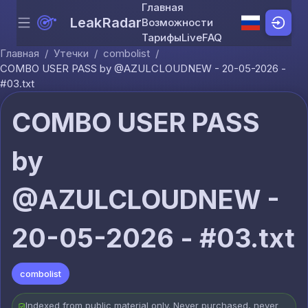
Главная
LeakRadar
Возможности
Menu
Skip to content
Тарифы
Live
FAQ
Главная
/
Утечки
/
combolist
/
COMBO USER PASS by @AZULCLOUDNEW - 20-05-2026 -
#03.txt
COMBO USER PASS
by
@AZULCLOUDNEW -
20-05-2026 - #03.txt
combolist
Indexed from public material only. Never purchased, never