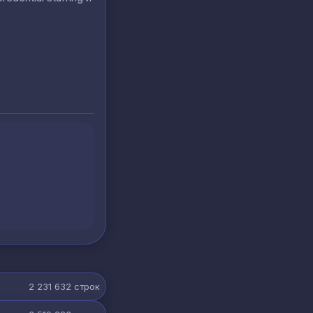
2 231 632
строк