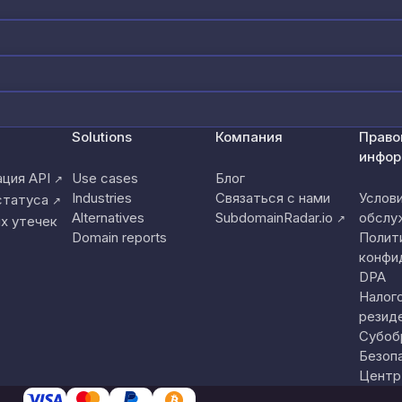
Solutions
Компания
Право
инфор
ция API
Use cases
Блог
↗
Industries
Связаться с нами
Услов
статуса
↗
Alternatives
SubdomainRadar.io
обслу
↗
х утечек
Domain reports
Полит
конфи
DPA
Налог
резид
Субоб
Безоп
Центр