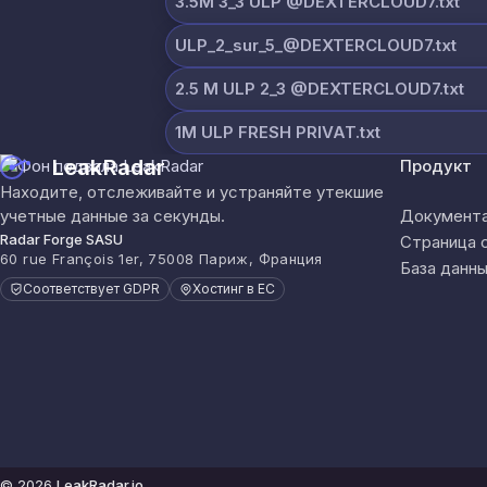
3.5M 3_3 ULP @DEXTERCLOUD7.txt
ULP_2_sur_5_@DEXTERCLOUD7.txt
2.5 M ULP 2_3 @DEXTERCLOUD7.txt
1M ULP FRESH PRIVAT.txt
LeakRadar
Продукт
Находите, отслеживайте и устраняйте утекшие
учетные данные за секунды.
Документа
Radar Forge SASU
Страница 
60 rue François 1er, 75008 Париж, Франция
База данны
Соответствует GDPR
Хостинг в ЕС
© 2026
LeakRadar.io