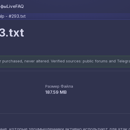
ифы
Live
FAQ
Skip to content
lp - #293.txt
3.txt
er purchased, never altered. Verified sources: public forums and Teleg
Размер Файла
187.59 MB
е, которые злоумышленники активно используют для атак cred