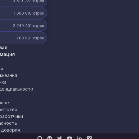
3 519 223
строк
1 600 018
строк
2 249 401
строк
760 961
строк
вая
мация
ия
живания
ика
денциальности
овое
ентство
работчики
асность
 доверия