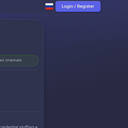
Login / Register
ram channels.
ential stuffing и