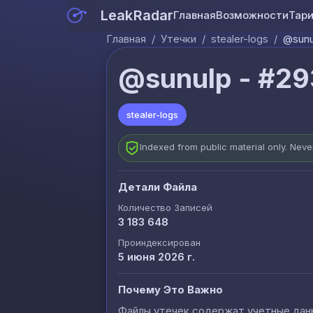
LeakRadar
Главная
Возможности
Тар
Главная
/
Утечки
/
stealer-logs
/
@sunu
@sunulp - #29
stealer-logs
Indexed from public material only. Nev
Детали Файла
Количество Записей
3 183 648
Проиндексирован
5 июня 2026 г.
Почему Это Важно
Файлы утечек содержат учетные данны