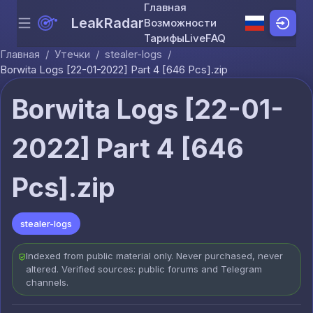
Главная
LeakRadar
Возможности
Menu
Skip to content
Тарифы
Live
FAQ
Главная
/
Утечки
/
stealer-logs
/
Borwita Logs [22-01-2022] Part 4 [646 Pcs].zip
Borwita Logs [22-01-
2022] Part 4 [646
Pcs].zip
stealer-logs
Indexed from public material only. Never purchased, never
altered. Verified sources: public forums and Telegram
channels.