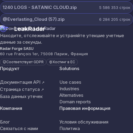
1240 LOGS - SATANIC CLOUD.zip
5 586 353
строк
@Everlasting_Cloud (57).zip
6 284 205
строк
LeakRadar
Находите, отслеживайте и устраняйте утекшие учетные
данные за секунды.
Radar Forge SASU
60 rue François 1er, 75008 Париж, Франция
Соответствует GDPR
Хостинг в ЕС
Продукт
Solutions
Документация API
Use cases
↗
Industries
Страница статуса
↗
Alternatives
База данных утечек
Domain reports
Компания
Правовая информация
Блог
Условия обслуживания
Связаться с нами
Политика