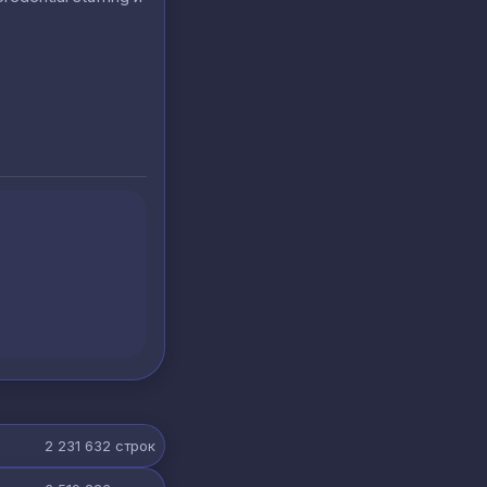
2 231 632
строк