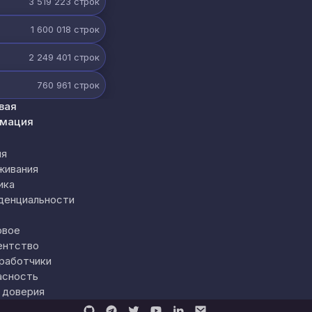
3 519 223
строк
1 600 018
строк
2 249 401
строк
760 961
строк
вая
мация
ия
живания
ика
денциальности
овое
ентство
работчики
асность
 доверия