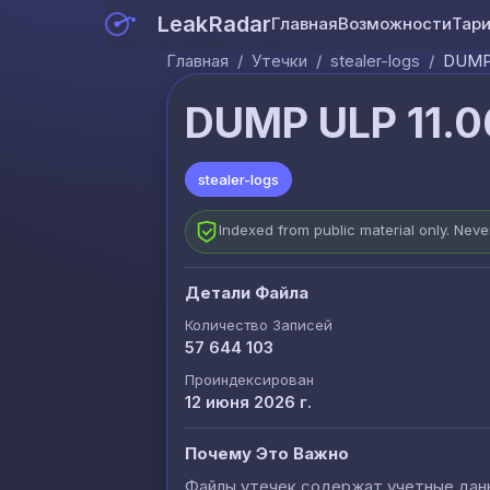
LeakRadar
Главная
Возможности
Тар
Главная
/
Утечки
/
stealer-logs
/
DUMP 
DUMP ULP 11.0
stealer-logs
Indexed from public material only. Nev
Детали Файла
Количество Записей
57 644 103
Проиндексирован
12 июня 2026 г.
Почему Это Важно
Файлы утечек содержат учетные данны