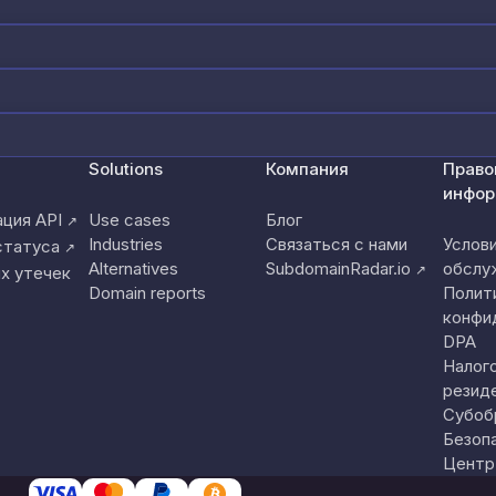
Solutions
Компания
Право
инфор
ция API
Use cases
Блог
↗
Industries
Связаться с нами
Услов
статуса
↗
Alternatives
SubdomainRadar.io
обслу
↗
х утечек
Domain reports
Полит
конфи
DPA
Налог
резид
Субоб
Безоп
Центр