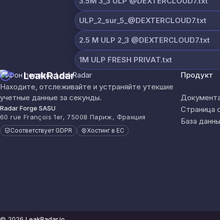
3.5M 3_3 ULP @DEXTERCLOUD7.txt
ULP_2_sur_5_@DEXTERCLOUD7.txt
2.5 M ULP 2_3 @DEXTERCLOUD7.txt
1M ULP FRESH PRIVAT.txt
LeakRadar
Продукт
Находите, отслеживайте и устраняйте утекшие
учетные данные за секунды.
Документа
Radar Forge SASU
Страница 
60 rue François 1er, 75008 Париж, Франция
База данны
Соответствует GDPR
Хостинг в ЕС
© 2026
LeakRadar.io