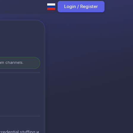
Login / Register
ram channels.
ential stuffing и