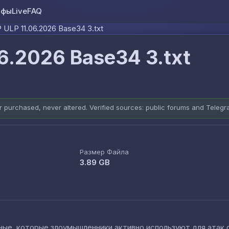
ифы
Live
FAQ
Skip to content
ULP 11.06.2026 Base34 3.txt
6.2026 Base34 3.txt
er purchased, never altered. Verified sources: public forums and Teleg
Размер Файла
3.89 GB
е, которые злоумышленники активно используют для атак cred