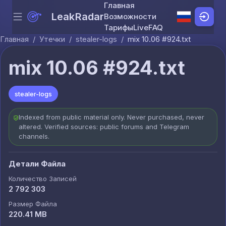
Главная
LeakRadar
Возможности
Menu
Skip to content
Тарифы
Live
FAQ
Главная
/
Утечки
/
stealer-logs
/
mix 10.06 #924.txt
mix 10.06 #924.txt
stealer-logs
Indexed from public material only. Never purchased, never
altered. Verified sources: public forums and Telegram
channels.
Детали Файла
Количество Записей
2 792 303
Размер Файла
220.41 MB