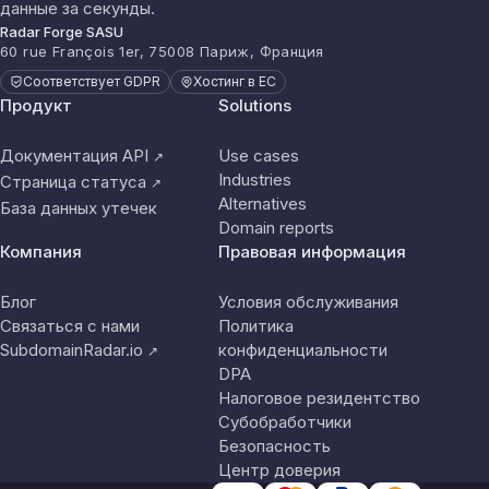
данные за секунды.
Radar Forge SASU
60 rue François 1er, 75008 Париж, Франция
Соответствует GDPR
Хостинг в ЕС
Продукт
Solutions
Документация API
Use cases
↗
Industries
Страница статуса
↗
Alternatives
База данных утечек
Domain reports
Компания
Правовая информация
Блог
Условия обслуживания
Связаться с нами
Политика
SubdomainRadar.io
конфиденциальности
↗
DPA
Налоговое резидентство
Субобработчики
Безопасность
Центр доверия