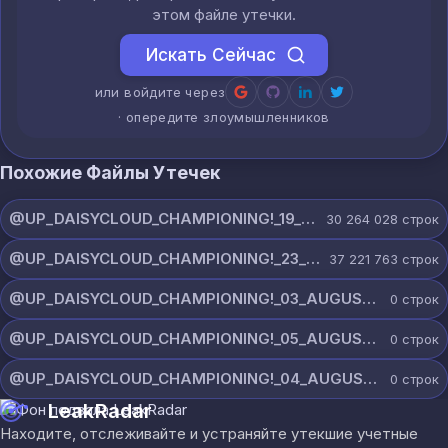
этом файле утечки.
Искать Сейчас
или войдите через
· опередите злоумышленников
Похожие Файлы Утечек
@UP_DAISYCLOUD_CHAMPIONING!_19_JULY_5790_ON_CHANNEL.rar
30 264 028
строк
@UP_DAISYCLOUD_CHAMPIONING!_23_JULY_5300_ON_CHANNEL.rar
37 221 763
строк
@UP_DAISYCLOUD_CHAMPIONING!_03_AUGUST_7865_ON_CHANNEL.rar
0
строк
@UP_DAISYCLOUD_CHAMPIONING!_05_AUGUST_6961_ON_CHANNEL.rar
0
строк
@UP_DAISYCLOUD_CHAMPIONING!_04_AUGUST_6420_ON_CHANNEL.rar
0
строк
LeakRadar
Находите, отслеживайте и устраняйте утекшие учетные