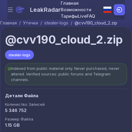
Главная
LeakRadar
Возможности
Menu
Skip to content
Тарифы
Live
FAQ
Главная
/
Утечки
/
stealer-logs
/
@cvv190_cloud_2.zip
@cvv190_cloud_2.zip
stealer-logs
Indexed from public material only. Never purchased, never
altered. Verified sources: public forums and Telegram
channels.
Детали Файла
Количество Записей
5 346 752
Размер Файла
1.15 GB