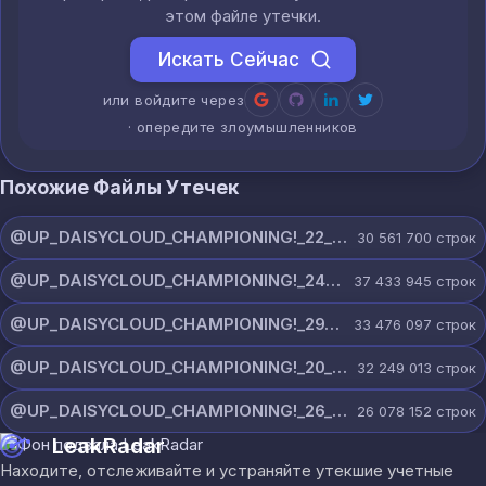
этом файле утечки.
Искать Сейчас
или войдите через
· опередите злоумышленников
Похожие Файлы Утечек
@UP_DAISYCLOUD_CHAMPIONING!_22_JULY_5828_ON_CHANNEL.rar
30 561 700
строк
@UP_DAISYCLOUD_CHAMPIONING!_24_JULY_5440_ON_CHANNEL.rar
37 433 945
строк
@UP_DAISYCLOUD_CHAMPIONING!_29_JULY_5829_ON_CHANNEL.rar
33 476 097
строк
@UP_DAISYCLOUD_CHAMPIONING!_20_JULY_5153_ON_CHANNEL.rar
32 249 013
строк
@UP_DAISYCLOUD_CHAMPIONING!_26_JULY_5597_ON_CHANNEL.rar
26 078 152
строк
LeakRadar
Находите, отслеживайте и устраняйте утекшие учетные