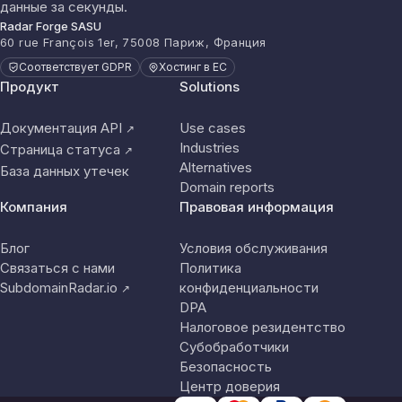
данные за секунды.
Radar Forge SASU
60 rue François 1er, 75008 Париж, Франция
Соответствует GDPR
Хостинг в ЕС
Продукт
Solutions
Документация API
Use cases
↗
Industries
Страница статуса
↗
Alternatives
База данных утечек
Domain reports
Компания
Правовая информация
Блог
Условия обслуживания
Связаться с нами
Политика
SubdomainRadar.io
конфиденциальности
↗
DPA
Налоговое резидентство
Субобработчики
Безопасность
Центр доверия