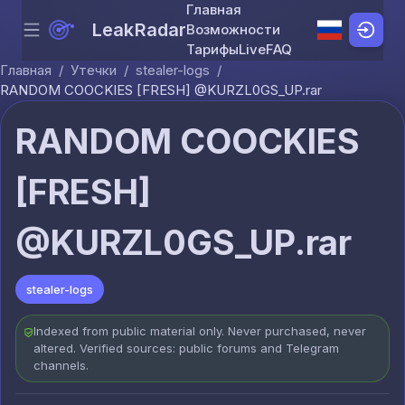
Главная
LeakRadar
Возможности
Menu
Skip to content
Тарифы
Live
FAQ
Главная
/
Утечки
/
stealer-logs
/
RANDOM COOCKIES [FRESH] @KURZL0GS_UP.rar
RANDOM COOCKIES
[FRESH]
@KURZL0GS_UP.rar
stealer-logs
Indexed from public material only. Never purchased, never
altered. Verified sources: public forums and Telegram
channels.