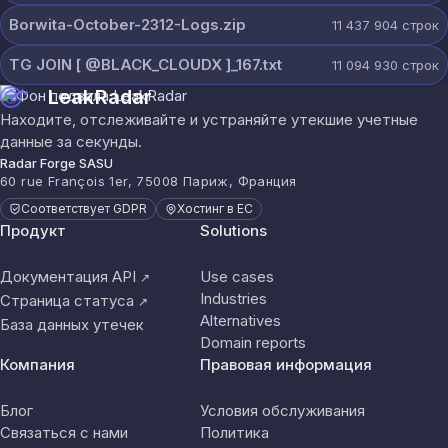
Borwita-October-2312-Logs.zip
11 437 904
строк
TG JOIN [ @BLACK_CLOUDX ]_167.txt
11 094 930
строк
LeakRadar
Находите, отслеживайте и устраняйте утекшие учетные
данные за секунды.
Radar Forge SASU
60 rue François 1er, 75008 Париж, Франция
Соответствует GDPR
Хостинг в ЕС
Продукт
Solutions
Документация API
Use cases
↗
Industries
Страница статуса
↗
Alternatives
База данных утечек
Domain reports
Компания
Правовая информация
Блог
Условия обслуживания
Связаться с нами
Политика