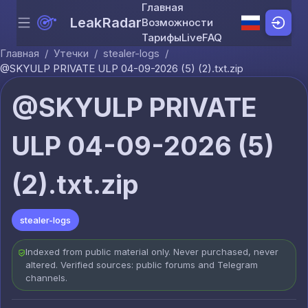
Главная
LeakRadar
Возможности
Menu
Skip to content
Тарифы
Live
FAQ
Главная
/
Утечки
/
stealer-logs
/
@SKYULP PRIVATE ULP 04-09-2026 (5) (2).txt.zip
@SKYULP PRIVATE
ULP 04-09-2026 (5)
(2).txt.zip
stealer-logs
Indexed from public material only. Never purchased, never
altered. Verified sources: public forums and Telegram
channels.