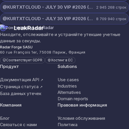
@KURTXTCLOUD - JULY 30 VIP #2026 (65).txt
2 945 268
строк
@KURTXTCLOUD - JULY 30 VIP #2026 (64).txt
8 709 940
строк
LeakRadar
Находите, отслеживайте и устраняйте утекшие учетные
данные за секунды.
Radar Forge SASU
60 rue François 1er, 75008 Париж, Франция
Соответствует GDPR
Хостинг в ЕС
Продукт
Solutions
Документация API
Use cases
↗
Industries
Страница статуса
↗
Alternatives
База данных утечек
Domain reports
Компания
Правовая информация
Блог
Условия обслуживания
Связаться с нами
Политика