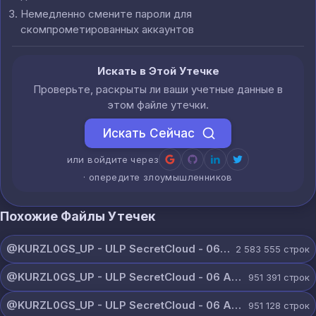
Немедленно смените пароли для
скомпрометированных аккаунтов
Искать в Этой Утечке
Проверьте, раскрыты ли ваши учетные данные в
этом файле утечки.
Искать Сейчас
или войдите через
· опередите злоумышленников
Похожие Файлы Утечек
@KURZL0GS_UP - ULP SecretCloud - 06 August 2026.txt
2 583 555
строк
@KURZL0GS_UP - ULP SecretCloud - 06 August 2026 (9).txt
951 391
строк
@KURZL0GS_UP - ULP SecretCloud - 06 August 2026 (8).txt
951 128
строк