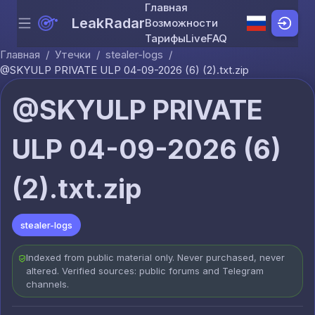
Главная
LeakRadar
Возможности
Menu
Skip to content
Тарифы
Live
FAQ
Главная
/
Утечки
/
stealer-logs
/
@SKYULP PRIVATE ULP 04-09-2026 (6) (2).txt.zip
@SKYULP PRIVATE
ULP 04-09-2026 (6)
(2).txt.zip
stealer-logs
Indexed from public material only. Never purchased, never
altered. Verified sources: public forums and Telegram
channels.