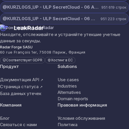
@KURZL0GS_UP - ULP SecretCloud - 06 August 2026 (7).txt
951 619
строк
@KURZL0GS_UP - ULP SecretCloud - 06 August 2026 (6).txt
951 223
строк
LeakRadar
Находите, отслеживайте и устраняйте утекшие учетные
данные за секунды.
Radar Forge SASU
60 rue François 1er, 75008 Париж, Франция
Соответствует GDPR
Хостинг в ЕС
Продукт
Solutions
Документация API
Use cases
↗
Industries
Страница статуса
↗
Alternatives
База данных утечек
Domain reports
Компания
Правовая информация
Блог
Условия обслуживания
Связаться с нами
Политика