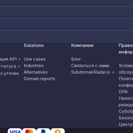
Solutions
Компания
Право
инфор
ция API
Use cases
Блог
↗
Industries
Связаться с нами
Услов
статуса
↗
Alternatives
SubdomainRadar.io
обслу
↗
х утечек
Domain reports
Полит
конфи
DPA
Налог
резид
Субоб
Безоп
Центр