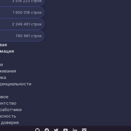
3 519 223
строк
1 600 018
строк
2 249 401
строк
760 961
строк
вая
мация
ия
живания
ика
денциальности
овое
ентство
работчики
асность
 доверия