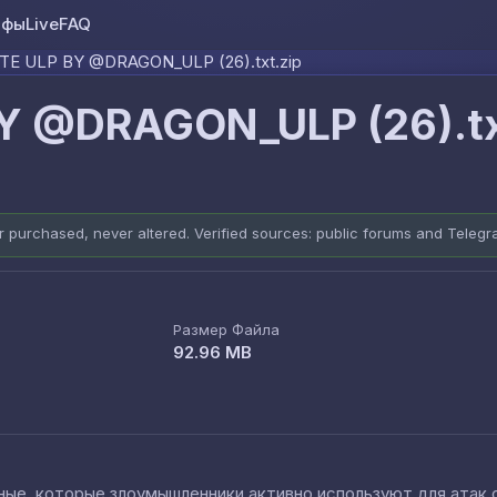
ифы
Live
FAQ
Skip to content
TE ULP BY @DRAGON_ULP (26).txt.zip
Y @DRAGON_ULP (26).tx
er purchased, never altered. Verified sources: public forums and Teleg
Размер Файла
92.96 MB
е, которые злоумышленники активно используют для атак cred