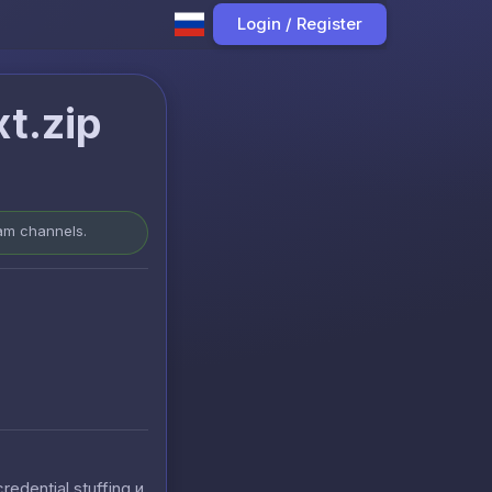
Login / Register
t.zip
ram channels.
ential stuffing и