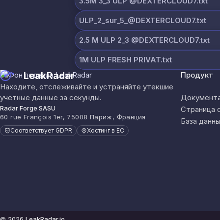
3.5M 3_3 ULP @DEXTERCLOUD7.txt
ULP_2_sur_5_@DEXTERCLOUD7.txt
2.5 M ULP 2_3 @DEXTERCLOUD7.txt
1M ULP FRESH PRIVAT.txt
LeakRadar
Продукт
Находите, отслеживайте и устраняйте утекшие
учетные данные за секунды.
Документа
Radar Forge SASU
Страница 
60 rue François 1er, 75008 Париж, Франция
База данны
Соответствует GDPR
Хостинг в ЕС
© 2026
LeakRadar.io