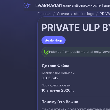
LeakRadar
Главная
Возможности
Тар
Главная
/
Утечки
/
stealer-logs
/
PRIVA
PRIVATE ULP B
stealer-logs
Indexed from public material only. Nev
Детали Файла
Количество Записей
3 315 542
Проиндексирован
10 апреля 2026 г.
Почему Это Важно
Файлы утечек содержат учетные данны