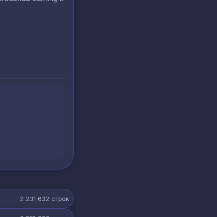
2 231 632
строк