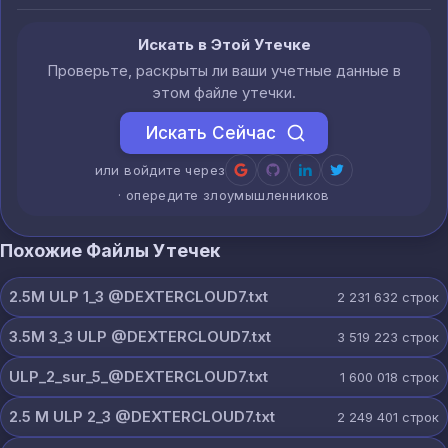
Искать в Этой Утечке
Проверьте, раскрыты ли ваши учетные данные в
этом файле утечки.
Искать Сейчас
или войдите через
· опередите злоумышленников
Похожие Файлы Утечек
2.5M ULP 1_3 @DEXTERCLOUD7.txt
2 231 632
строк
3.5M 3_3 ULP @DEXTERCLOUD7.txt
3 519 223
строк
ULP_2_sur_5_@DEXTERCLOUD7.txt
1 600 018
строк
2.5 M ULP 2_3 @DEXTERCLOUD7.txt
2 249 401
строк