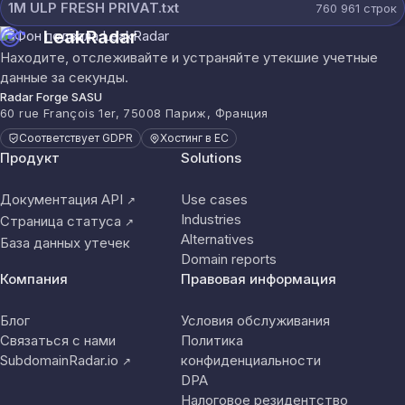
1M ULP FRESH PRIVAT.txt
760 961
строк
LeakRadar
Находите, отслеживайте и устраняйте утекшие учетные
данные за секунды.
Radar Forge SASU
60 rue François 1er, 75008 Париж, Франция
Соответствует GDPR
Хостинг в ЕС
Продукт
Solutions
Документация API
Use cases
↗
Industries
Страница статуса
↗
Alternatives
База данных утечек
Domain reports
Компания
Правовая информация
Блог
Условия обслуживания
Связаться с нами
Политика
SubdomainRadar.io
конфиденциальности
↗
DPA
Налоговое резидентство