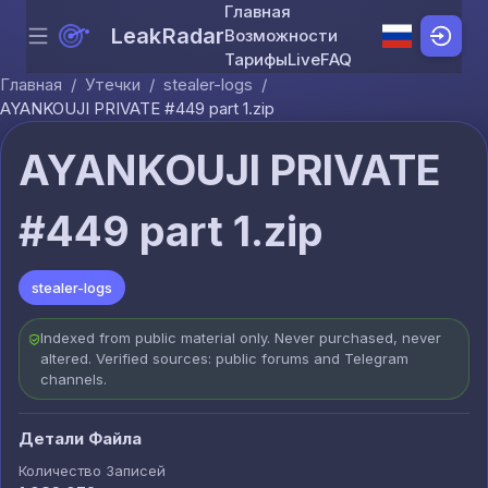
Главная
LeakRadar
Возможности
Menu
Skip to content
Тарифы
Live
FAQ
Главная
/
Утечки
/
stealer-logs
/
AYANKOUJI PRIVATE #449 part 1.zip
AYANKOUJI PRIVATE
#449 part 1.zip
stealer-logs
Indexed from public material only. Never purchased, never
altered. Verified sources: public forums and Telegram
channels.
Детали Файла
Количество Записей