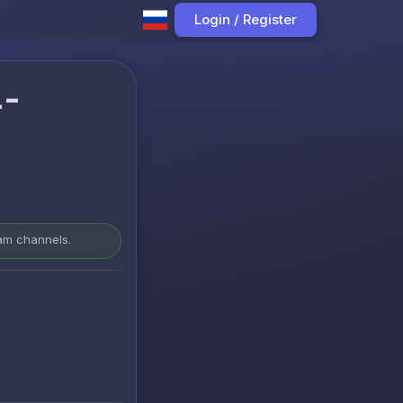
Login / Register
4-
ram channels.