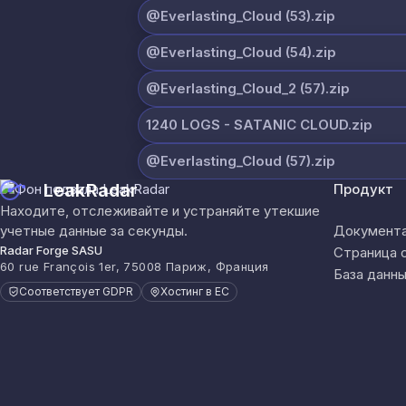
@Everlasting_Cloud (53).zip
@Everlasting_Cloud (54).zip
@Everlasting_Cloud_2 (57).zip
1240 LOGS - SATANIC CLOUD.zip
@Everlasting_Cloud (57).zip
LeakRadar
Продукт
Находите, отслеживайте и устраняйте утекшие
учетные данные за секунды.
Документа
Radar Forge SASU
Страница 
60 rue François 1er, 75008 Париж, Франция
База данны
Соответствует GDPR
Хостинг в ЕС