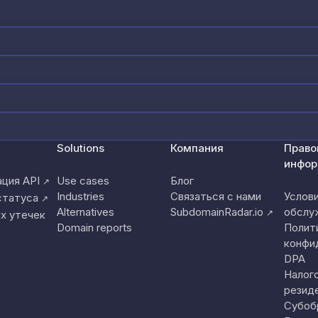
Solutions
Компания
Право
инфор
ция API
Use cases
Блог
↗
Industries
Связаться с нами
Услов
статуса
↗
Alternatives
SubdomainRadar.io
обслу
↗
х утечек
Domain reports
Полит
конфи
DPA
Налог
резид
Субоб