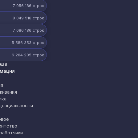
7 056 186
строк
8 049 518
строк
7 086 186
строк
5 586 353
строк
6 284 205
строк
вая
мация
ия
живания
ика
денциальности
овое
ентство
работчики