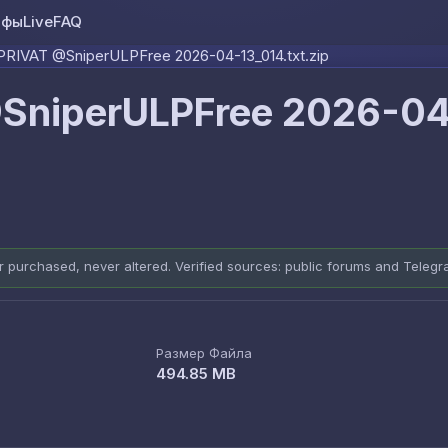
ифы
Live
FAQ
Skip to content
RIVAT @SniperULPFree 2026-04-13_014.txt.zip
SniperULPFree 2026-0
er purchased, never altered. Verified sources: public forums and Teleg
Размер Файла
494.85 MB