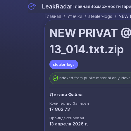
LeakRadar
Главная
Возможности
Тар
Главная
/
Утечки
/
stealer-logs
/
NEW P
NEW PRIVAT @
13_014.txt.zip
stealer-logs
Indexed from public material only. Nev
Детали Файла
Количество Записей
17 862 731
Проиндексирован
13 апреля 2026 г.