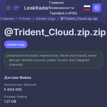
Главная
LeakRadar
Возможности
Menu
Skip to content
Тарифы
Live
FAQ
Главная
/
Утечки
/
stealer-logs
/
@Trident_Cloud.zip.zip
@Trident_Cloud.zip.zip
stealer-logs
Indexed from public material only. Never purchased, never
altered. Verified sources: public forums and Telegram
channels.
Детали Файла
Количество Записей
5 604 055
Размер Файла
1.21 GB