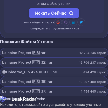
этом файле утечки.
Искать Сейчас
или войдите через
· опередите злоумышленников
Похожие Файлы Утечек
La haine Project 🇫🇷.rar
12 294 746
строк
La haine Project 🇫🇷 (12).rar
16 706 237
строк
@Universe_Ulp 424,000+ Line
424 420
строк
La haine Project 🇫🇷 (15).rar
10 297 480
строк
La haine Project 🇫🇷 (17).rar
4 454 445
строк
LeakRadar
Находите, отслеживайте и устраняйте утекшие учетные