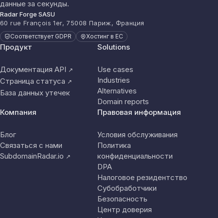
данные за секунды.
Radar Forge SASU
60 rue François 1er, 75008 Париж, Франция
Соответствует GDPR
Хостинг в ЕС
Продукт
Solutions
Документация API
Use cases
↗
Industries
Страница статуса
↗
Alternatives
База данных утечек
Domain reports
Компания
Правовая информация
Блог
Условия обслуживания
Связаться с нами
Политика
SubdomainRadar.io
конфиденциальности
↗
DPA
Налоговое резидентство
Субобработчики
Безопасность
Центр доверия